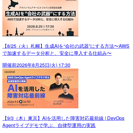
【8/25（火）札幌】生成AIを“会社の武器”にする方法〜AWS
で加速するデータ分析と、安全に導入する仕組み〜
開催前
2026年8月25日(火) 17:30
【9/3（木）東京】AIを活用した障害対応最前線 | DevOps
Agentライブデモで学ぶ、自律型運用の実践