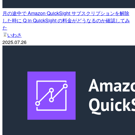
月の途中で Amazon QuickSight サブスクリプションを解除
した時に Q in QuickSight の料金がどうなるのか確認してみ
た
いわさ
2025.07.26