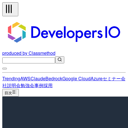
produced by Classmethod
Trending
AWS
Claude
Bedrock
Google Cloud
Azure
セミナー
会
社説明会
勉強会
事例
採用
目次