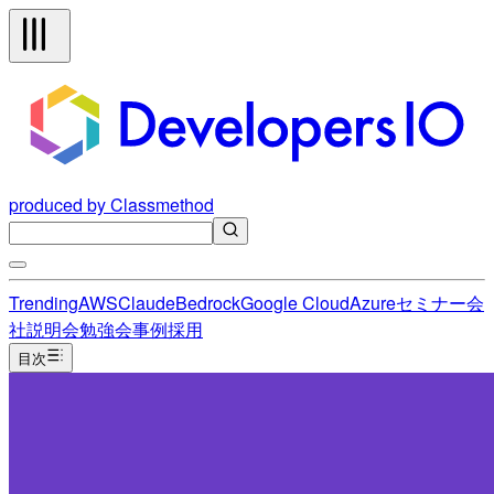
produced by Classmethod
Trending
AWS
Claude
Bedrock
Google Cloud
Azure
セミナー
会
社説明会
勉強会
事例
採用
目次