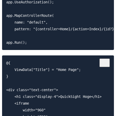
app.UseAuthorization();

app.MapControllerRoute(

    name: "default",

    pattern: "{controller=Home}/{action=Index}/{id?}"
@{

    ViewData["Title"] = "Home Page";

}

<div class="text-center">

    <h1 class="display-4">QuickSight Hoge</h1>

    <iframe

        width="960"
