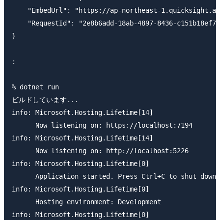
    "EmbedUrl": "https://ap-northeast-1.quicksight.aw
    "RequestId": "2e8b6add-18ab-4897-8436-c151b18ef7b
}

:

% dotnet run

ビルドしています...

info: Microsoft.Hosting.Lifetime[14]

      Now listening on: https://localhost:7194

info: Microsoft.Hosting.Lifetime[14]

      Now listening on: http://localhost:5226

info: Microsoft.Hosting.Lifetime[0]

      Application started. Press Ctrl+C to shut down.

info: Microsoft.Hosting.Lifetime[0]

      Hosting environment: Development

info: Microsoft.Hosting.Lifetime[0]
