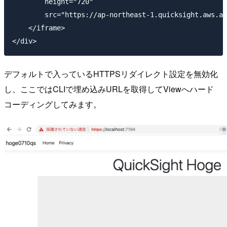
        height="720"

        src="https://ap-northeast-1.quicksight.aws.am
    </iframe>

デフォルトで入っているHTTPSリダイレクト設定を無効化
し、ここではCLIで埋め込みURLを取得してViewへハード
コーディングしてみます。