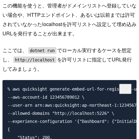
この機能を使うと、管理者がドメインリストへ登録していな
い場合や、HTTPエンドポイント、あるいは以前までは許可
されていなかったlocalhostを許可リストへ設定して埋め込み
URLを発行することが出来ます。
ここでは、
でローカル実行するケースを想定
dotnet run
し、
を許可リストに指定してURL発行
http://localhost
してみましょう。
% aws quicksight generate-embed-url-for-registered-us
--aws-account-id 123456789012 \

--user-arn arn:aws:quicksight:ap-northeast-1:12345678
--allowed-domains "http://localhost:5226" \

--experience-configuration '{"Dashboard": {"InitialDa
{

    "Status": 200,
