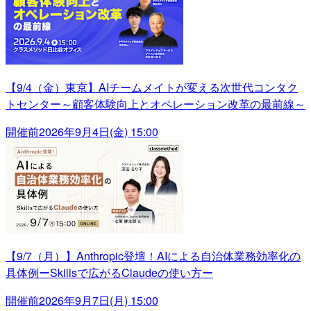
【9/4（金）東京】AIチームメイトが変える次世代コンタク
トセンター～顧客体験向上とオペレーション改革の最前線～
開催前
2026年9月4日(金) 15:00
【9/7（月）】Anthropic登壇！AIによる自治体業務効率化の
具体例ーSkillsで広がるClaudeの使い方ー
開催前
2026年9月7日(月) 15:00