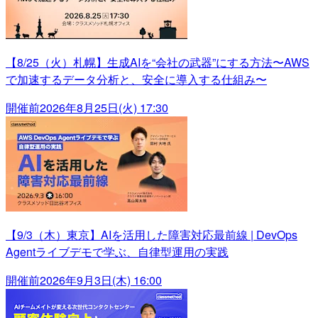
【8/25（火）札幌】生成AIを“会社の武器”にする方法〜AWS
で加速するデータ分析と、安全に導入する仕組み〜
開催前
2026年8月25日(火) 17:30
【9/3（木）東京】AIを活用した障害対応最前線 | DevOps
Agentライブデモで学ぶ、自律型運用の実践
開催前
2026年9月3日(木) 16:00