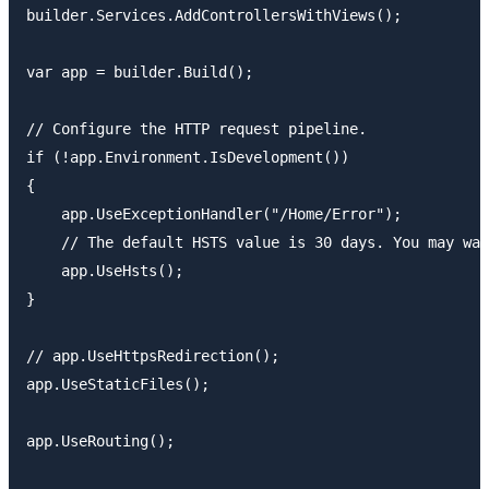
builder.Services.AddControllersWithViews();

var app = builder.Build();

// Configure the HTTP request pipeline.

if (!app.Environment.IsDevelopment())

{

    app.UseExceptionHandler("/Home/Error");

    // The default HSTS value is 30 days. You may wan
    app.UseHsts();

}

// app.UseHttpsRedirection();

app.UseStaticFiles();

app.UseRouting();
