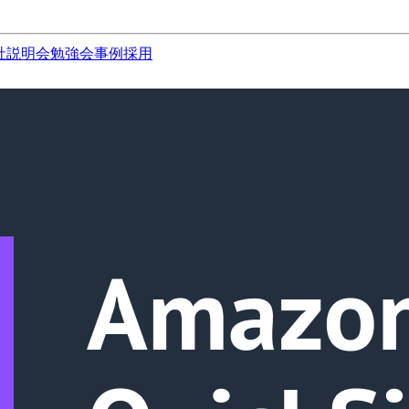
社説明会
勉強会
事例
採用