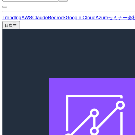
Trending
AWS
Claude
Bedrock
Google Cloud
Azure
セミナー
会
目次