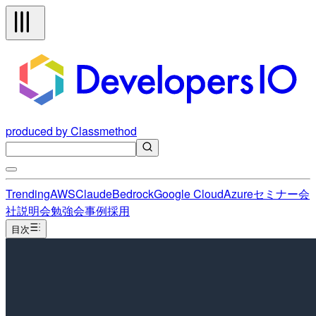
produced by Classmethod
Trending
AWS
Claude
Bedrock
Google Cloud
Azure
セミナー
会
社説明会
勉強会
事例
採用
目次