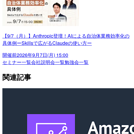
【9/7（月）】Anthropic登壇！AIによる自治体業務効率化の
具体例ーSkillsで広がるClaudeの使い方ー
開催前
2026年9月7日(月) 15:00
セミナー一覧
会社説明会一覧
勉強会一覧
関連記事