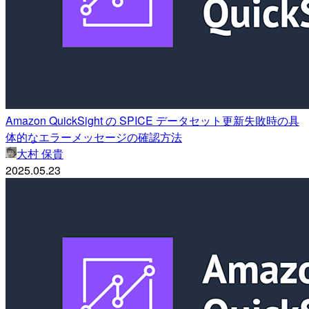
Amazon QuickSight の SPICE データセット更新失敗時の具
体的なエラーメッセージの確認方法
大村 保貴
2025.05.23