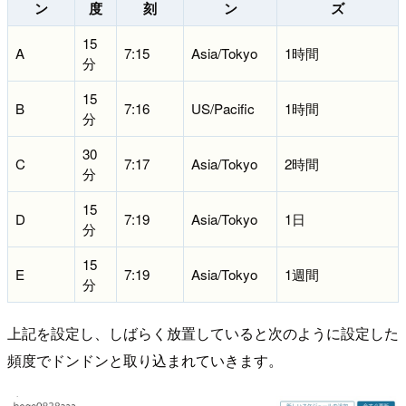
ン
度
刻
ン
ズ
15
A
7:15
Asia/Tokyo
1時間
分
15
B
7:16
US/Pacific
1時間
分
30
C
7:17
Asia/Tokyo
2時間
分
15
D
7:19
Asia/Tokyo
1日
分
15
E
7:19
Asia/Tokyo
1週間
分
上記を設定し、しばらく放置していると次のように設定した
頻度でドンドンと取り込まれていきます。