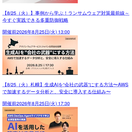
【8/25（火）】事例から学ぶ！ランサムウェア対策最前線～
今すぐ実践できる多重防御戦略
開催前
2026年8月25日(火) 13:00
【8/25（火）札幌】生成AIを“会社の武器”にする方法〜AWS
で加速するデータ分析と、安全に導入する仕組み〜
開催前
2026年8月25日(火) 17:30