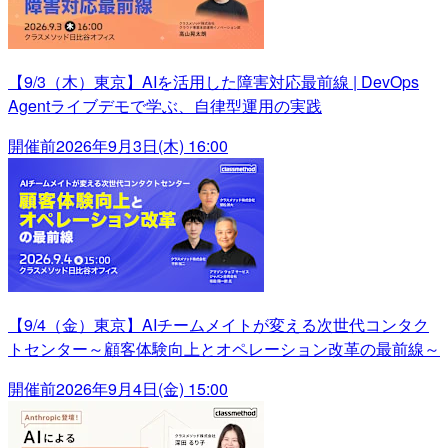
【9/3（木）東京】AIを活用した障害対応最前線 | DevOps
Agentライブデモで学ぶ、自律型運用の実践
開催前
2026年9月3日(木) 16:00
【9/4（金）東京】AIチームメイトが変える次世代コンタク
トセンター～顧客体験向上とオペレーション改革の最前線～
開催前
2026年9月4日(金) 15:00