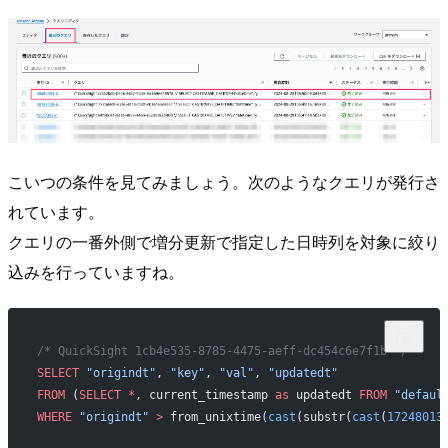
こいつの条件を見てみましょう。次のようなクエリが発行さ
れています。
クエリの一番外側で増分更新で指定した日時列を対象に絞り
込みを行っていますね。
/* QuickSight 1cb4e535-8785-4475-aeff-dc454c6e7f1b */
SELECT
 "origindt"
, 
"key"
, 
"val"
, 
"updatedt"
FROM
 (
SELECT
 *
, current_timestamp 
as
 updatedt 
FROM
 "defaul
WHERE
 "origindt"
 >
 from_unixtime(
cast
(substr(
cast
(
17248013