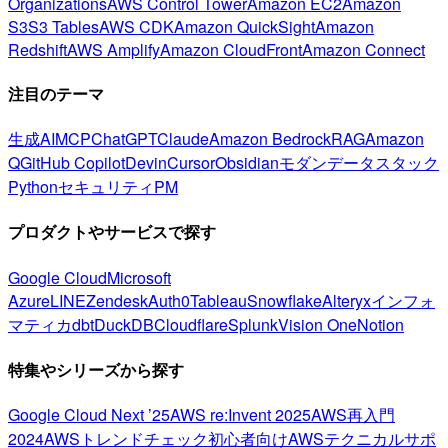
Organizations
AWS Control Tower
Amazon EC2
Amazon
S3
S3 Tables
AWS CDK
Amazon QuickSight
Amazon
Redshift
AWS Amplify
Amazon CloudFront
Amazon Connect
注目のテーマ
生成AI
MCP
ChatGPT
Claude
Amazon Bedrock
RAG
Amazon
Q
GitHub Copilot
Devin
Cursor
Obsidian
モダンデータスタック
Python
セキュリティ
PM
プロダクトやサービスで探す
Google Cloud
Microsoft
Azure
LINE
Zendesk
Auth0
Tableau
Snowflake
Alteryx
インフォ
マティカ
dbt
DuckDB
Cloudflare
Splunk
Vision One
Notion
特集やシリーズから探す
Google Cloud Next ’25
AWS re:Invent 2025
AWS再入門
2024
AWSトレンドチェック
初心者向け
AWSテクニカルサポ