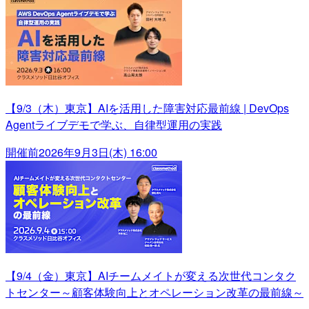
【9/3（木）東京】AIを活用した障害対応最前線 | DevOps
Agentライブデモで学ぶ、自律型運用の実践
開催前
2026年9月3日(木) 16:00
【9/4（金）東京】AIチームメイトが変える次世代コンタク
トセンター～顧客体験向上とオペレーション改革の最前線～