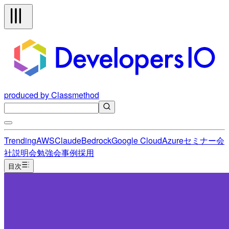
produced by Classmethod
Trending
AWS
Claude
Bedrock
Google Cloud
Azure
セミナー
会
社説明会
勉強会
事例
採用
目次