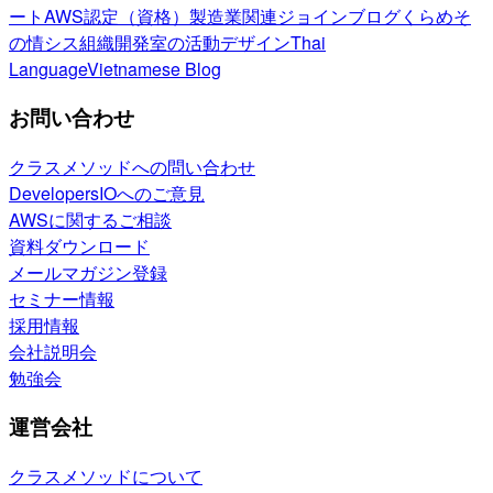
ート
AWS認定（資格）
製造業関連
ジョインブログ
くらめそ
の情シス
組織開発室の活動
デザイン
Thai
Language
Vietnamese Blog
お問い合わせ
クラスメソッドへの問い合わせ
DevelopersIOへのご意見
AWSに関するご相談
資料ダウンロード
メールマガジン登録
セミナー情報
採用情報
会社説明会
勉強会
運営会社
クラスメソッドについて