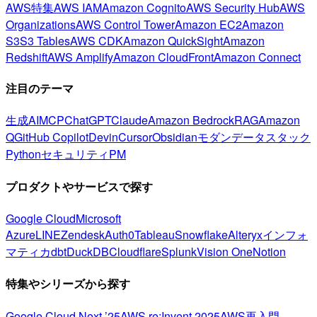
AWS特集
AWS IAM
Amazon Cognito
AWS Security Hub
AWS
Organizations
AWS Control Tower
Amazon EC2
Amazon
S3
S3 Tables
AWS CDK
Amazon QuickSight
Amazon
Redshift
AWS Amplify
Amazon CloudFront
Amazon Connect
注目のテーマ
生成AI
MCP
ChatGPT
Claude
Amazon Bedrock
RAG
Amazon
Q
GitHub Copilot
Devin
Cursor
Obsidian
モダンデータスタック
Python
セキュリティ
PM
プロダクトやサービスで探す
Google Cloud
Microsoft
Azure
LINE
Zendesk
Auth0
Tableau
Snowflake
Alteryx
インフォ
マティカ
dbt
DuckDB
Cloudflare
Splunk
Vision One
Notion
特集やシリーズから探す
Google Cloud Next ’25
AWS re:Invent 2025
AWS再入門