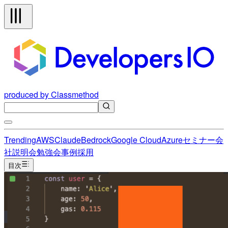
produced by Classmethod
Trending
AWS
Claude
Bedrock
Google Cloud
Azure
セミナー
会
社説明会
勉強会
事例
採用
目次