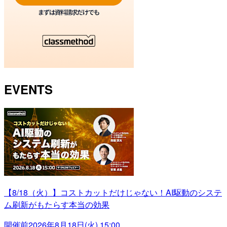
EVENTS
【8/18（火）】コストカットだけじゃない！AI駆動のシステ
ム刷新がもたらす本当の効果
開催前
2026年8月18日(火) 15:00