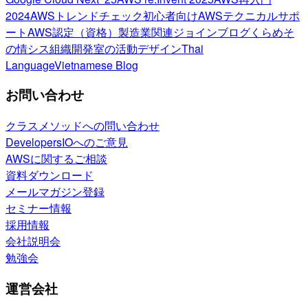
2024
AWSトレンドチェック
初心者向け
AWSテクニカルサポ
ート
AWS認定（資格）
製造業関連
ジョインブログ
くらめそ
の情シス
組織開発室の活動
デザイン
Thai
Language
Vietnamese Blog
お問い合わせ
クラスメソッドへの問い合わせ
DevelopersIOへのご意見
AWSに関するご相談
資料ダウンロード
メールマガジン登録
セミナー情報
採用情報
会社説明会
勉強会
運営会社