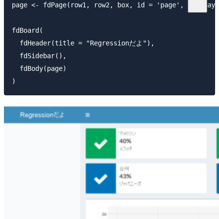
page <- fdPage(row1, row2, box, id = 'page', display=
fdBoard(

  fdHeader(title = "Regressionだよ"),

  fdSidebar(),

  fdBody(page)
