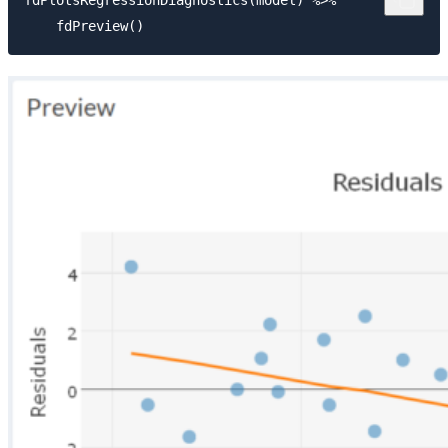
fdPlotsRegressionDiagnostics(model) %>%
