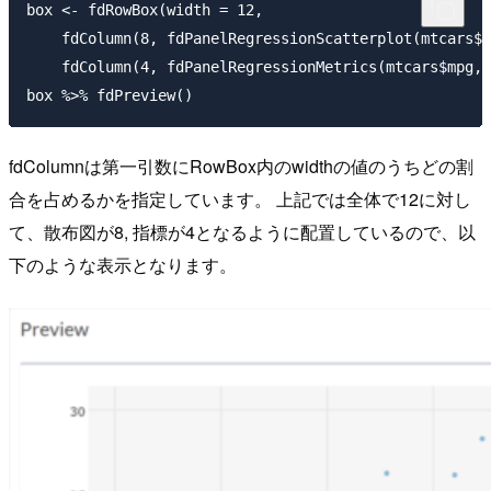
box <- fdRowBox(width = 12,

    fdColumn(8, fdPanelRegressionScatterplot(mtcars$m
    fdColumn(4, fdPanelRegressionMetrics(mtcars$mpg, 
fdColumnは第一引数にRowBox内のwidthの値のうちどの割
合を占めるかを指定しています。 上記では全体で12に対し
て、散布図が8, 指標が4となるように配置しているので、以
下のような表示となります。