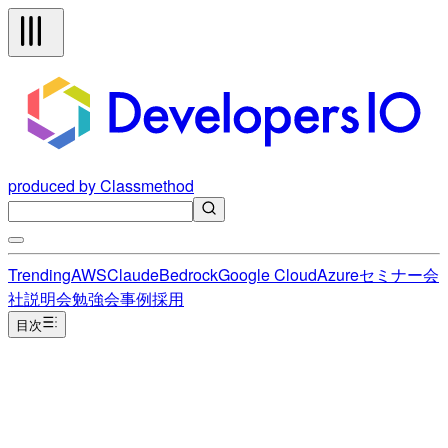
produced by Classmethod
Trending
AWS
Claude
Bedrock
Google Cloud
Azure
セミナー
会
社説明会
勉強会
事例
採用
目次