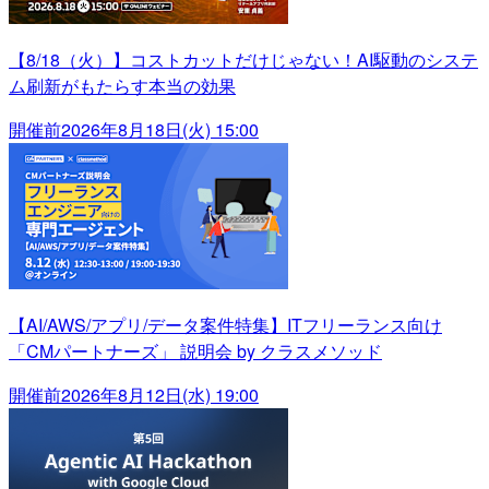
【8/18（火）】コストカットだけじゃない！AI駆動のシステ
ム刷新がもたらす本当の効果
開催前
2026年8月18日(火) 15:00
【AI/AWS/アプリ/データ案件特集】ITフリーランス向け
「CMパートナーズ」 説明会 by クラスメソッド
開催前
2026年8月12日(水) 19:00