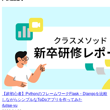
【超初心者】PythonのフレームワークFlask・Djangoを比較
しながらシンプルなToDoアプリを作ってみた
fujise-yu
f