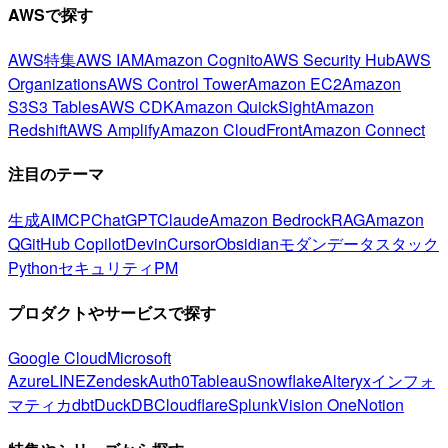
AWSで探す
AWS特集
AWS IAM
Amazon Cognito
AWS Security Hub
AWS
Organizations
AWS Control Tower
Amazon EC2
Amazon
S3
S3 Tables
AWS CDK
Amazon QuickSight
Amazon
Redshift
AWS Amplify
Amazon CloudFront
Amazon Connect
注目のテーマ
生成AI
MCP
ChatGPT
Claude
Amazon Bedrock
RAG
Amazon
Q
GitHub Copilot
Devin
Cursor
Obsidian
モダンデータスタック
Python
セキュリティ
PM
プロダクトやサービスで探す
Google Cloud
Microsoft
Azure
LINE
Zendesk
Auth0
Tableau
Snowflake
Alteryx
インフォ
マティカ
dbt
DuckDB
Cloudflare
Splunk
Vision One
Notion