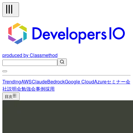
produced by Classmethod
Trending
AWS
Claude
Bedrock
Google Cloud
Azure
セミナー
会
社説明会
勉強会
事例
採用
目次