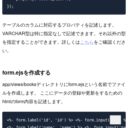
テーブルのカラムに対応するプロパティを記述します。
VARCHAR型は特に指定なしで記述できます。それ以外の型
を指定することができます。詳しくは
こちら
をご確認くださ
い。
form.ejsを作成する
app/views/booksディレクトリにform.ejsという名前でファイ
ルを作成します。 ここにデータの登録や更新をするための
htmlのform内容を記述します。
<%- form.label('id', 'id') %> <%- form.input('id') %>

<%- form.label('name', 'name') %> <%- form.input('nam