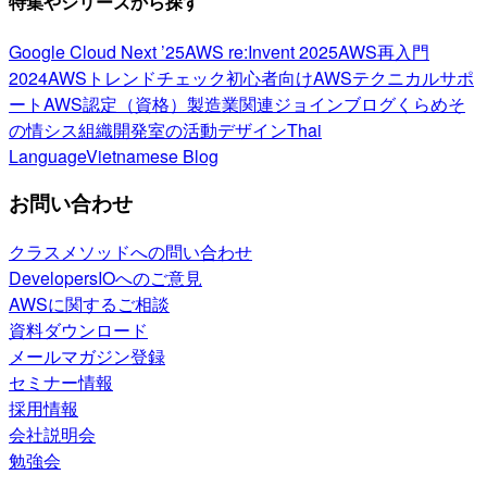
特集やシリーズから探す
Google Cloud Next ’25
AWS re:Invent 2025
AWS再入門
2024
AWSトレンドチェック
初心者向け
AWSテクニカルサポ
ート
AWS認定（資格）
製造業関連
ジョインブログ
くらめそ
の情シス
組織開発室の活動
デザイン
Thai
Language
Vietnamese Blog
お問い合わせ
クラスメソッドへの問い合わせ
DevelopersIOへのご意見
AWSに関するご相談
資料ダウンロード
メールマガジン登録
セミナー情報
採用情報
会社説明会
勉強会