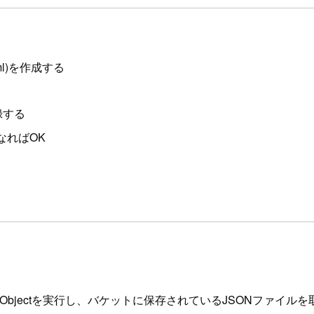
.yml)を作成する
録する
となればOK
tObjectを実行し、バケットに保存されているJSONファイ