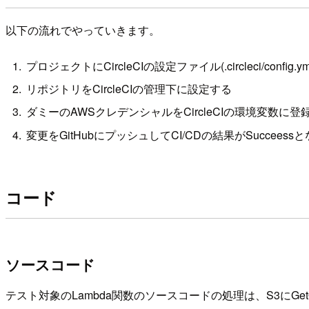
以下の流れでやっていきます。
プロジェクトにCircleCIの設定ファイル(.circleci/config
リポジトリをCircleCIの管理下に設定する
ダミーのAWSクレデンシャルをCircleCIの環境変数に登
変更をGitHubにプッシュしてCI/CDの結果がSucceess
コード
ソースコード
テスト対象のLambda関数のソースコードの処理は、S3にGe