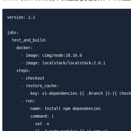
version: 2.1

jobs:

  test_and_build:

    docker:

      - image: cimg/node:18.16.0

      - image: localstack/localstack:2.0.1

    steps:

      - checkout

      - restore_cache:

          key: v1-dependencies-{{ .Branch }}-{{ check
      - run:

          name: Install npm dependencies

          command: |

            set -x
