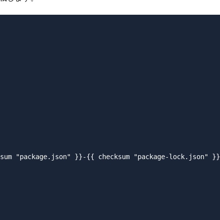
sum "package.json" }}-{{ checksum "package-lock.json" }}
