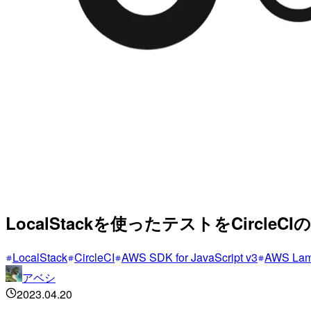
LocalStackを使ったテストをCircleC
LocalStack
CircleCI
AWS SDK for JavaScript v3
AWS La
アベシ
2023.04.20