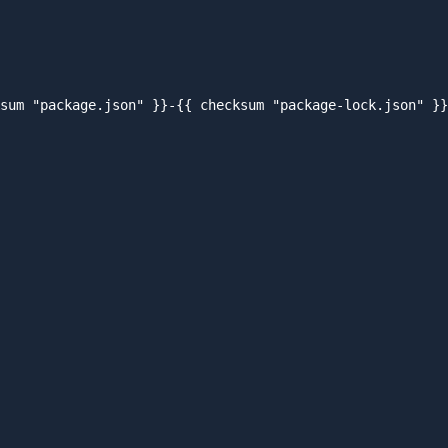
sum "package.json" }}-{{ checksum "package-lock.json" }}
