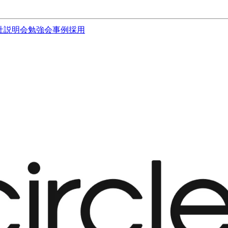
社説明会
勉強会
事例
採用