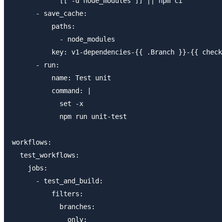
            [[ -d node_modules ]] || npm ci

      - save_cache:

          paths:

            - node_modules

          key: v1-dependencies-{{ .Branch }}-{{ check
      - run:

          name: Test unit

          command: |

            set -x

            npm run unit-test

workflows:

  test_workflows:

    jobs:

      - test_and_build:

          filters:

            branches:

              only:
