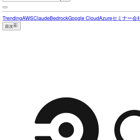
Trending
AWS
Claude
Bedrock
Google Cloud
Azure
セミナー
会
目次