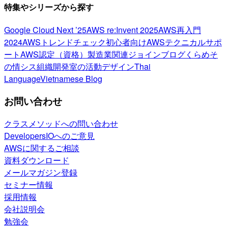
特集やシリーズから探す
Google Cloud Next ’25
AWS re:Invent 2025
AWS再入門
2024
AWSトレンドチェック
初心者向け
AWSテクニカルサポ
ート
AWS認定（資格）
製造業関連
ジョインブログ
くらめそ
の情シス
組織開発室の活動
デザイン
Thai
Language
Vietnamese Blog
お問い合わせ
クラスメソッドへの問い合わせ
DevelopersIOへのご意見
AWSに関するご相談
資料ダウンロード
メールマガジン登録
セミナー情報
採用情報
会社説明会
勉強会