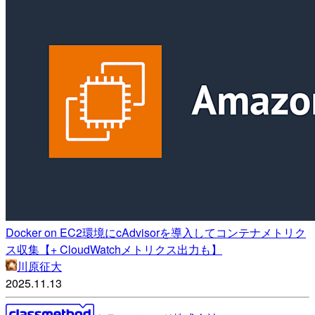
Docker on EC2環境にcAdvisorを導入してコンテナメトリク
ス収集【+ CloudWatchメトリクス出力も】
川原征大
2025.11.13