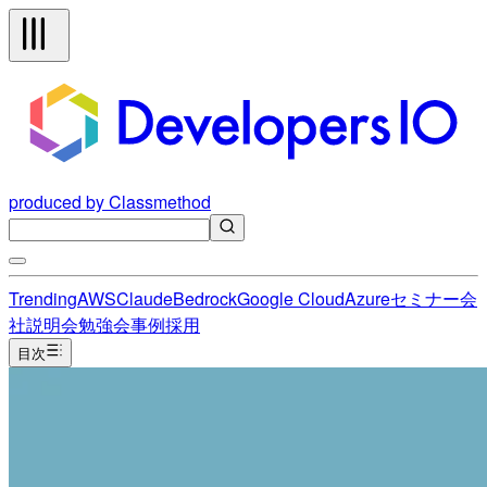
produced by Classmethod
Trending
AWS
Claude
Bedrock
Google Cloud
Azure
セミナー
会
社説明会
勉強会
事例
採用
目次