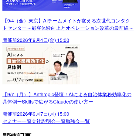
【9/4（金）東京】AIチームメイトが変える次世代コンタク
トセンター～顧客体験向上とオペレーション改革の最前線～
開催前
2026年9月4日(金) 15:00
【9/7（月）】Anthropic登壇！AIによる自治体業務効率化の
具体例ーSkillsで広がるClaudeの使い方ー
開催前
2026年9月7日(月) 15:00
セミナー一覧
会社説明会一覧
勉強会一覧
関連記事