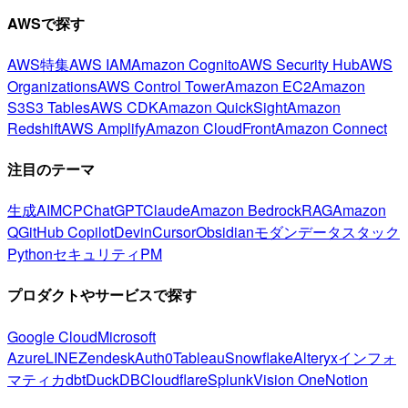
AWSで探す
AWS特集
AWS IAM
Amazon Cognito
AWS Security Hub
AWS
Organizations
AWS Control Tower
Amazon EC2
Amazon
S3
S3 Tables
AWS CDK
Amazon QuickSight
Amazon
Redshift
AWS Amplify
Amazon CloudFront
Amazon Connect
注目のテーマ
生成AI
MCP
ChatGPT
Claude
Amazon Bedrock
RAG
Amazon
Q
GitHub Copilot
Devin
Cursor
Obsidian
モダンデータスタック
Python
セキュリティ
PM
プロダクトやサービスで探す
Google Cloud
Microsoft
Azure
LINE
Zendesk
Auth0
Tableau
Snowflake
Alteryx
インフォ
マティカ
dbt
DuckDB
Cloudflare
Splunk
Vision One
Notion