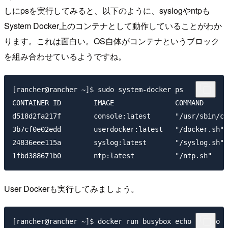
しにpsを実行してみると、以下のように、syslogやntpも
System Docker上のコンテナとして動作していることがわか
ります。これは面白い。OS自体がコンテナというブロック
を組み合わせているようですね。
[rancher@rancher ~]$ sudo system-docker ps

CONTAINER ID        IMAGE               COMMAND      
d518d2fa217f        console:latest      "/usr/sbin/co
3b7cf0e02edd        userdocker:latest   "/docker.sh" 
24836eee115a        syslog:latest       "/syslog.sh" 
User Dockerも実行してみましょう。
[rancher@rancher ~]$ docker run busybox echo "Hello R