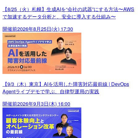
【8/25（火）札幌】生成AIを“会社の武器”にする方法〜AWS
で加速するデータ分析と、安全に導入する仕組み〜
開催前
2026年8月25日(火) 17:30
【9/3（木）東京】AIを活用した障害対応最前線 | DevOps
Agentライブデモで学ぶ、自律型運用の実践
開催前
2026年9月3日(木) 16:00