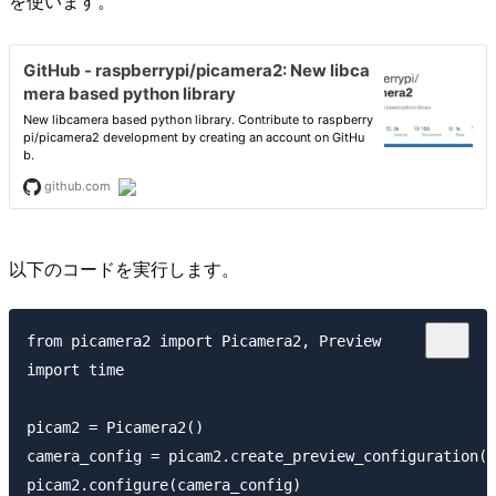
を使います。
以下のコードを実行します。
from picamera2 import Picamera2, Preview

import time

picam2 = Picamera2()

camera_config = picam2.create_preview_configuration()

picam2.configure(camera_config)
