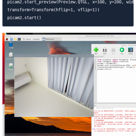
picam2.start_preview(Preview.QTGL, x=100, y=200, widt
transform=Transform(hflip=1, vflip=1))
