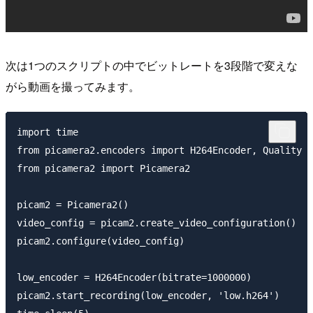
次は1つのスクリプトの中でビットレートを3段階で変えな
がら動画を撮ってみます。
import time

from picamera2.encoders import H264Encoder, Quality

from picamera2 import Picamera2

picam2 = Picamera2()

video_config = picam2.create_video_configuration()

picam2.configure(video_config)

low_encoder = H264Encoder(bitrate=1000000)

picam2.start_recording(low_encoder, 'low.h264')
