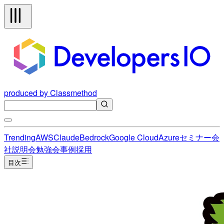
produced by Classmethod
Trending
AWS
Claude
Bedrock
Google Cloud
Azure
セミナー
会
社説明会
勉強会
事例
採用
目次