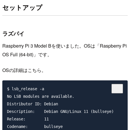
セットアップ
ラズパイ
Raspberry Pi 3 Model Bを使いました。OSは「Raspberry Pi
OS Full (64-bit)」です。
OSの詳細はこちら。
$ lsb_release -a

No LSB modules are available.

Distributor ID:	Debian

Description:	Debian GNU/Linux 11 (bullseye)

Release:	11
