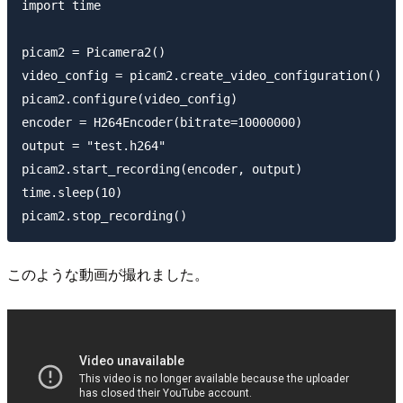
import time

picam2 = Picamera2()

video_config = picam2.create_video_configuration()

picam2.configure(video_config)

encoder = H264Encoder(bitrate=10000000)

output = "test.h264"

picam2.start_recording(encoder, output)

time.sleep(10)

このような動画が撮れました。