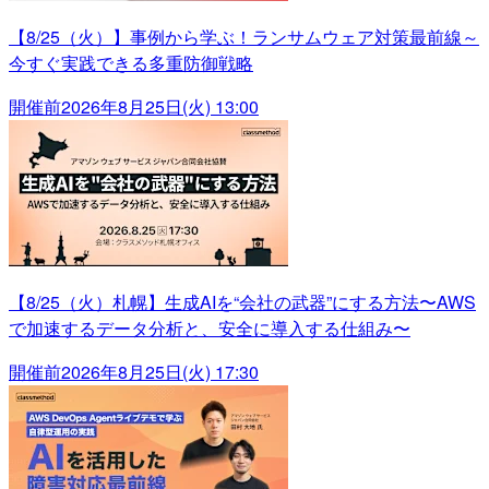
【8/25（火）】事例から学ぶ！ランサムウェア対策最前線～
今すぐ実践できる多重防御戦略
開催前
2026年8月25日(火) 13:00
【8/25（火）札幌】生成AIを“会社の武器”にする方法〜AWS
で加速するデータ分析と、安全に導入する仕組み〜
開催前
2026年8月25日(火) 17:30