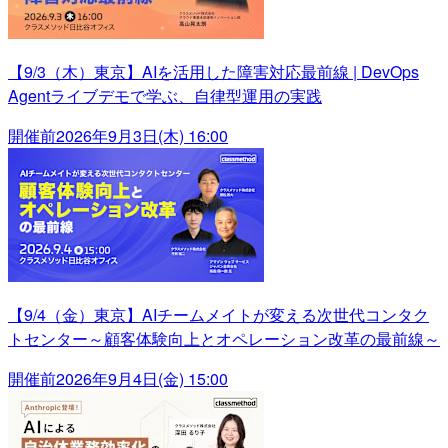
【9/3（木）東京】AIを活用した障害対応最前線 | DevOps
Agentライブデモで学ぶ、自律型運用の実践
開催前
2026年9月3日(木) 16:00
【9/4（金）東京】AIチームメイトが変える次世代コンタク
トセンター～顧客体験向上とオペレーション改革の最前線～
開催前
2026年9月4日(金) 15:00