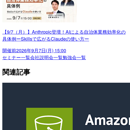
【9/7（月）】Anthropic登壇！AIによる自治体業務効率化の
具体例ーSkillsで広がるClaudeの使い方ー
開催前
2026年9月7日(月) 15:00
セミナー一覧
会社説明会一覧
勉強会一覧
関連記事