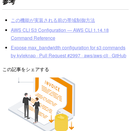
参考
この機能が実装される前の帯域制御方法
AWS CLI S3 Configuration — AWS CLI 1.14.18
Command Reference
Expose max_bandwidth configuration for s3 commands
by kyleknap · Pull Request #2997 · aws/aws-cli · GitHub
この記事をシェアする