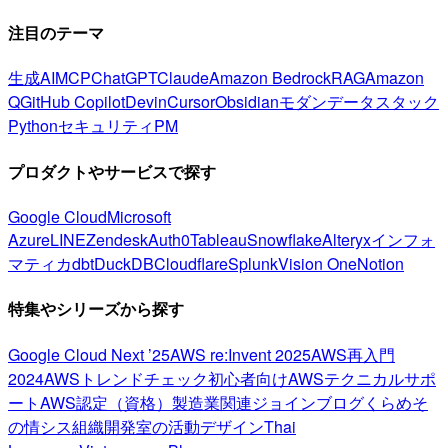
注目のテーマ
生成AI
MCP
ChatGPT
Claude
Amazon Bedrock
RAG
Amazon
Q
GitHub Copilot
Devin
Cursor
Obsidian
モダンデータスタック
Python
セキュリティ
PM
プロダクトやサービスで探す
Google Cloud
Microsoft
Azure
LINE
Zendesk
Auth0
Tableau
Snowflake
Alteryx
インフォ
マティカ
dbt
DuckDB
Cloudflare
Splunk
Vision One
Notion
特集やシリーズから探す
Google Cloud Next ’25
AWS re:Invent 2025
AWS再入門
2024
AWSトレンドチェック
初心者向け
AWSテクニカルサポ
ート
AWS認定（資格）
製造業関連
ジョインブログ
くらめそ
の情シス
組織開発室の活動
デザイン
Thai