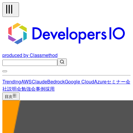
produced by Classmethod
Trending
AWS
Claude
Bedrock
Google Cloud
Azure
セミナー
会
社説明会
勉強会
事例
採用
目次