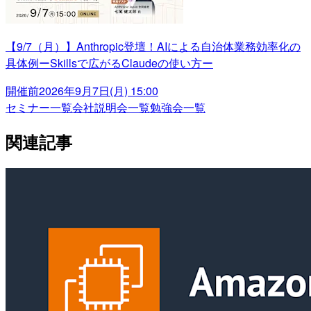
【9/7（月）】Anthropic登壇！AIによる自治体業務効率化の
具体例ーSkillsで広がるClaudeの使い方ー
開催前
2026年9月7日(月) 15:00
セミナー一覧
会社説明会一覧
勉強会一覧
関連記事