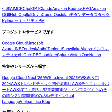
生成AI
MCP
ChatGPT
Claude
Amazon Bedrock
RAG
Amazon
Q
GitHub Copilot
Devin
Cursor
Obsidian
モダンデータスタック
Python
セキュリティ
PM
プロダクトやサービスで探す
Google Cloud
Microsoft
Azure
LINE
Zendesk
Auth0
Tableau
Snowflake
Alteryx
インフォ
マティカ
dbt
DuckDB
Cloudflare
Splunk
Vision One
Notion
特集やシリーズから探す
Google Cloud Next ’25
AWS re:Invent 2025
AWS再入門
2024
AWSトレンドチェック
初心者向け
AWSテクニカルサポ
ート
AWS認定（資格）
製造業関連
ジョインブログ
くらめそ
の情シス
組織開発室の活動
デザイン
Thai
Language
Vietnamese Blog