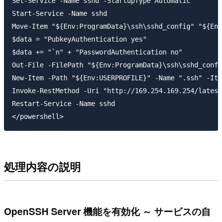
Set-Service -Name sshd -StartupType Automatic

Start-Service -Name sshd

Move-Item "${Env:ProgramData}\ssh\sshd_config" "${Env
$data = "PubkeyAuthentication yes"

$data += "`n" + "PasswordAuthentication no"

Out-File -FilePath "${Env:ProgramData}\ssh\sshd_confi
New-Item -Path "${Env:USERPROFILE}" -Name ".ssh" -Ite
Invoke-RestMethod -Uri "http://169.254.169.254/latest
Restart-Service -Name sshd

処理内容の説明
OpenSSH Server 機能を有効化 ～ サービスの自