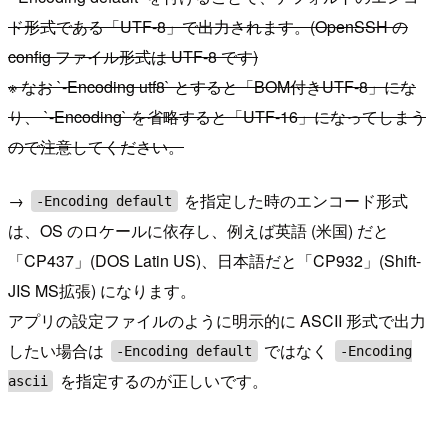
ド形式である「UTF-8」で出力されます。(OpenSSH の
config ファイル形式は UTF-8 です)
※ なお `-Encoding utf8` とすると「BOM付きUTF-8」にな
り、 `-Encoding` を省略すると「UTF-16」になってしまう
ので注意してください。
→
を指定した時のエンコード形式
-Encoding default
は、OS のロケールに依存し、例えば英語 (米国) だと
「CP437」(DOS Latin US)、日本語だと「CP932」(Shift-
JIS MS拡張) になります。
アプリの設定ファイルのように明示的に ASCII 形式で出力
したい場合は
ではなく
-Encoding default
-Encoding
を指定するのが正しいです。
ascii