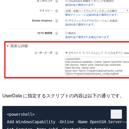
UserData に指定するスクリプトの内容は以下の通りです。
<powershell>

Add-WindowsCapability -Online -Name OpenSSH.Server~~~