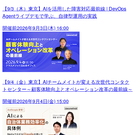
【9/3（木）東京】AIを活用した障害対応最前線 | DevOps
Agentライブデモで学ぶ、自律型運用の実践
開催前
2026年9月3日(木) 16:00
【9/4（金）東京】AIチームメイトが変える次世代コンタク
トセンター～顧客体験向上とオペレーション改革の最前線～
開催前
2026年9月4日(金) 15:00