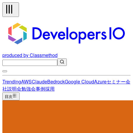
produced by Classmethod
Trending
AWS
Claude
Bedrock
Google Cloud
Azure
セミナー
会
社説明会
勉強会
事例
採用
目次