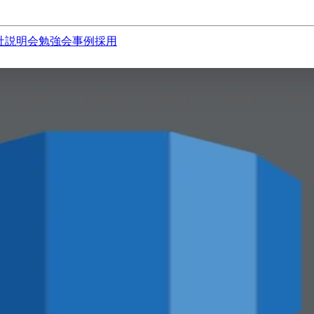
社説明会
勉強会
事例
採用