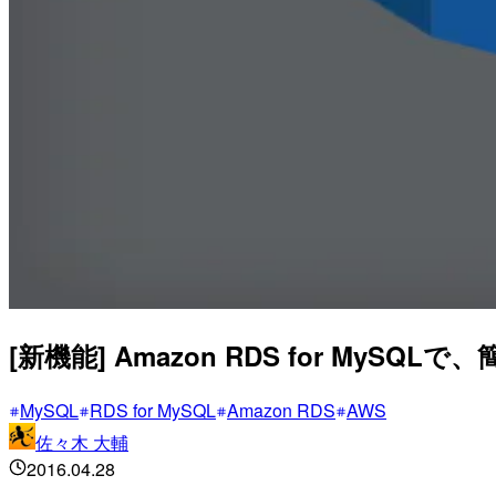
[新機能] Amazon RDS for My
MySQL
RDS for MySQL
Amazon RDS
AWS
佐々木 大輔
2016.04.28