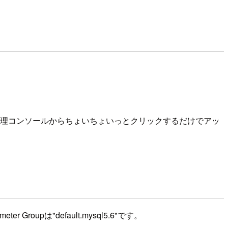
はAWS管理コンソールからちょいちょいっとクリックするだけでアッ
r Groupは"default.mysql5.6"です。