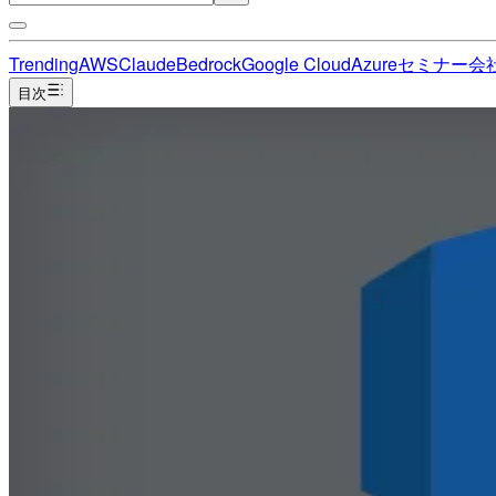
Trending
AWS
Claude
Bedrock
Google Cloud
Azure
セミナー
会
目次