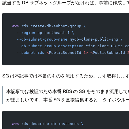
該当する DB サブネットグループがなければ、事前に作成し
aws
 rds
 create-db-subnet-group
 \
  --region
 ap-northeast-1
 \
  --db-subnet-group-name
 mydb-clone-public-sng
 \
  --db-subnet-group-description
 "for clone DB to c
  --subnet-ids
 <
PublicSubnetId-
1>
 <
PublicSubnetId-
SG は本記事では本番のものを流用するため、まず取得しま
本記事では検証のため本番 RDS の SG をそのまま流用し
が望ましいです。本番 SG を直接編集すると、タイポやル
aws
 rds
 describe-db-instances
 \