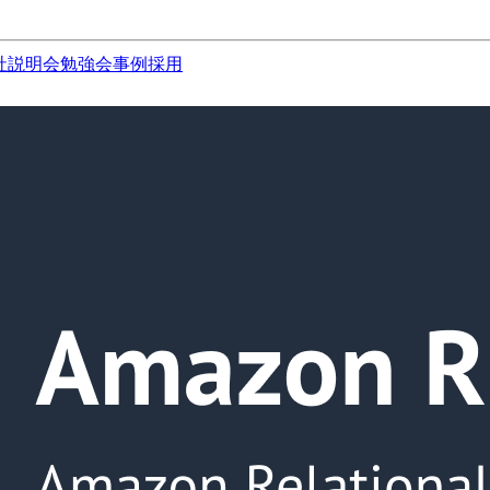
社説明会
勉強会
事例
採用