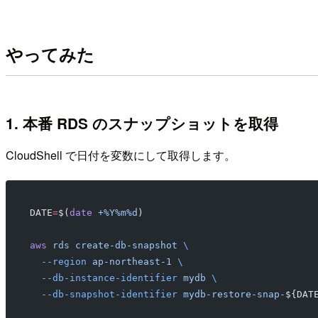
やってみた
1. 本番 RDS のスナップショットを取得
CloudShell で日付を変数にして取得します。
DATE
=
$(
date
 +%Y%m%d
)
aws
 rds
 create-db-snapshot
 \
  --region
 ap-northeast-1
 \
  --db-instance-identifier
 mydb
 \
  --db-snapshot-identifier
 mydb-restore-snap-
${DAT