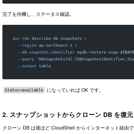
完了を待機し、ステータス確認。
aws
 rds
 describe-db-snapshots
 \
  --region
 ap-northeast-1
 \
  --db-snapshot-identifier
 mydb-restore-snap-
${DAT
  --query
 'DBSnapshots[0].[DBSnapshotIdentifier,St
  --output
 table
になっていれば OK です。
Status=available
2. スナップショットからクローン DB を復元
クローン DB は後ほど CloudShell からインターネット経