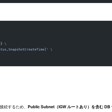
E} 
\
atus,SnapshotCreateTime]'
 \
由で接続するため、
Public Subnet（IGW ルートあり）を含む 