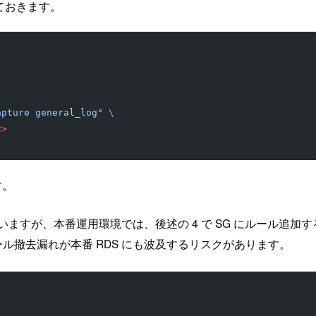
ておきます。
apture general_log"
 \
2>
す。
ていますが、本番運用環境では、後述の 4 で SG にルール追
ール撤去漏れが本番 RDS にも波及するリスクがあります。