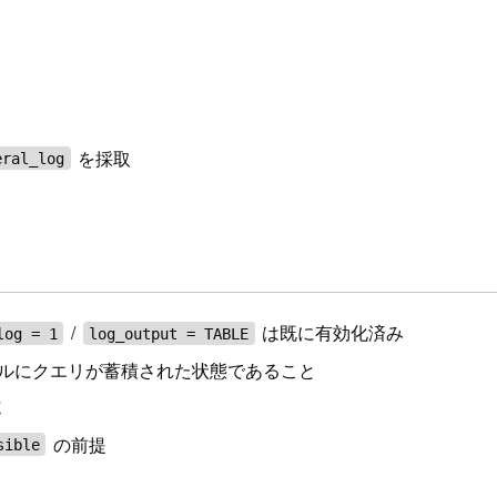
を採取
eral_log
/
は既に有効化済み
log = 1
log_output = TABLE
ルにクエリが蓄積された状態であること
施
の前提
sible