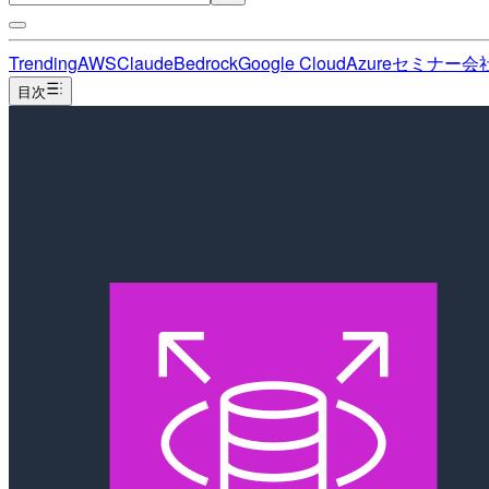
Trending
AWS
Claude
Bedrock
Google Cloud
Azure
セミナー
会
目次