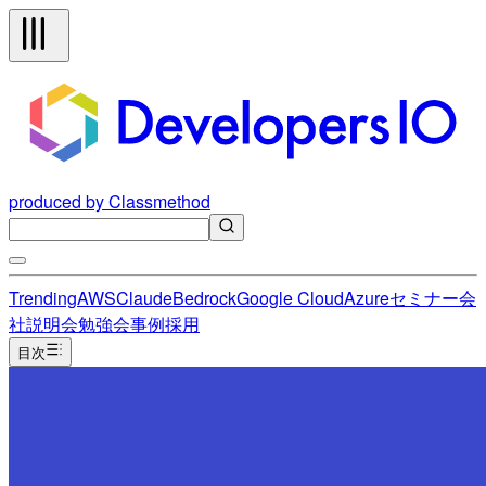
produced by Classmethod
Trending
AWS
Claude
Bedrock
Google Cloud
Azure
セミナー
会
社説明会
勉強会
事例
採用
目次