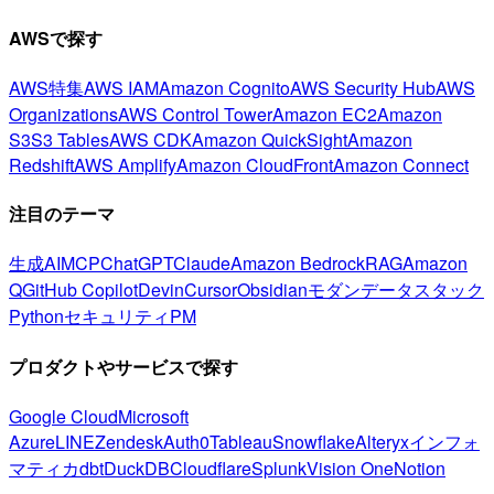
AWSで探す
AWS特集
AWS IAM
Amazon Cognito
AWS Security Hub
AWS
Organizations
AWS Control Tower
Amazon EC2
Amazon
S3
S3 Tables
AWS CDK
Amazon QuickSight
Amazon
Redshift
AWS Amplify
Amazon CloudFront
Amazon Connect
注目のテーマ
生成AI
MCP
ChatGPT
Claude
Amazon Bedrock
RAG
Amazon
Q
GitHub Copilot
Devin
Cursor
Obsidian
モダンデータスタック
Python
セキュリティ
PM
プロダクトやサービスで探す
Google Cloud
Microsoft
Azure
LINE
Zendesk
Auth0
Tableau
Snowflake
Alteryx
インフォ
マティカ
dbt
DuckDB
Cloudflare
Splunk
Vision One
Notion