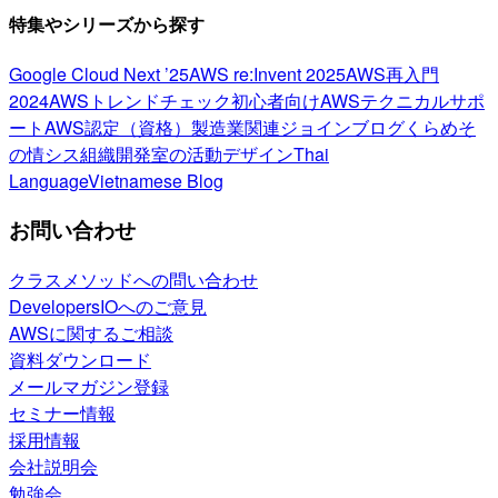
特集やシリーズから探す
Google Cloud Next ’25
AWS re:Invent 2025
AWS再入門
2024
AWSトレンドチェック
初心者向け
AWSテクニカルサポ
ート
AWS認定（資格）
製造業関連
ジョインブログ
くらめそ
の情シス
組織開発室の活動
デザイン
Thai
Language
Vietnamese Blog
お問い合わせ
クラスメソッドへの問い合わせ
DevelopersIOへのご意見
AWSに関するご相談
資料ダウンロード
メールマガジン登録
セミナー情報
採用情報
会社説明会
勉強会