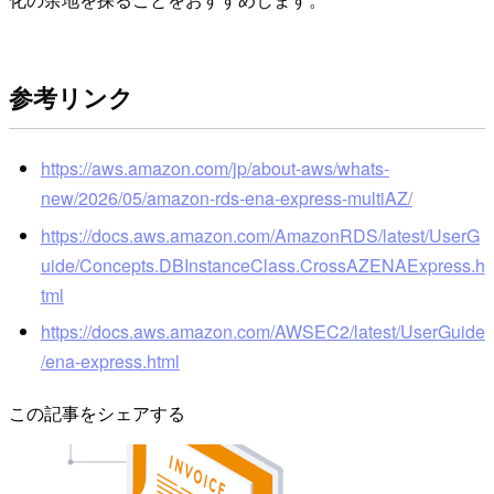
参考リンク
https://aws.amazon.com/jp/about-aws/whats-
new/2026/05/amazon-rds-ena-express-multiAZ/
https://docs.aws.amazon.com/AmazonRDS/latest/UserG
uide/Concepts.DBInstanceClass.CrossAZENAExpress.h
tml
https://docs.aws.amazon.com/AWSEC2/latest/UserGuide
/ena-express.html
この記事をシェアする