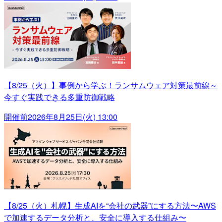
【8/25（火）】事例から学ぶ！ランサムウェア対策最前線～
今すぐ実践できる多重防御戦略
開催前
2026年8月25日(火) 13:00
【8/25（火）札幌】生成AIを“会社の武器”にする方法〜AWS
で加速するデータ分析と、安全に導入する仕組み〜