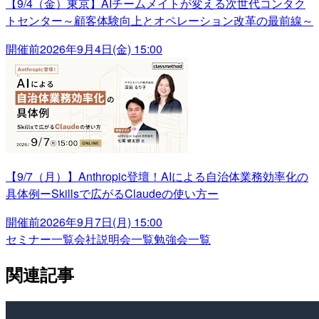
【9/4（金）東京】AIチームメイトが変える次世代コンタク
トセンター～顧客体験向上とオペレーション改革の最前線～
開催前
2026年9月4日(金) 15:00
【9/7（月）】Anthropic登壇！AIによる自治体業務効率化の
具体例ーSkillsで広がるClaudeの使い方ー
開催前
2026年9月7日(月) 15:00
セミナー一覧
会社説明会一覧
勉強会一覧
関連記事