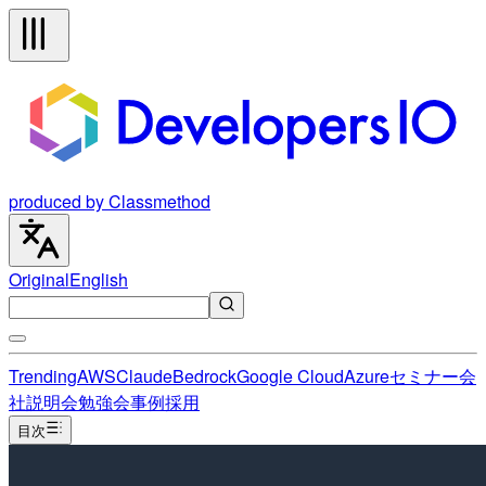
produced by Classmethod
Original
English
Trending
AWS
Claude
Bedrock
Google Cloud
Azure
セミナー
会
社説明会
勉強会
事例
採用
目次