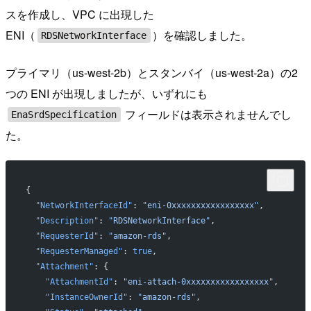
スを作成し、VPC に出現した
ENI（
）を確認しました。
RDSNetworkInterface
プライマリ（us-west-2b）とスタンバイ（us-west-2a）の2
つの ENI が出現しましたが、いずれにも
フィールドは表示されませんでし
EnaSrdSpecification
た。
{
  "NetworkInterfaceId"
: 
"eni-0xxxxxxxxxxxxxxxxx"
,
  "Description"
: 
"RDSNetworkInterface"
,
  "RequesterId"
: 
"amazon-rds"
,
  "RequesterManaged"
: 
true
,
  "Attachment"
: {
    "AttachmentId"
: 
"eni-attach-0xxxxxxxxxxxxxxxxx"
,
    "InstanceOwnerId"
: 
"amazon-rds"
,