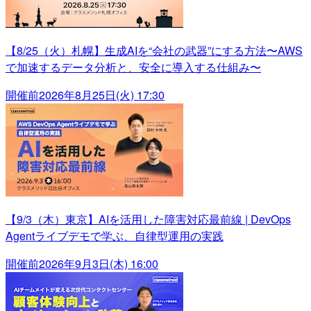
【8/25（火）札幌】生成AIを“会社の武器”にする方法〜AWS
で加速するデータ分析と、安全に導入する仕組み〜
開催前
2026年8月25日(火) 17:30
【9/3（木）東京】AIを活用した障害対応最前線 | DevOps
Agentライブデモで学ぶ、自律型運用の実践
開催前
2026年9月3日(木) 16:00