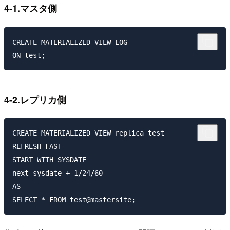
4-1.マスタ側
CREATE MATERIALIZED VIEW LOG

4-2.レプリカ側
CREATE MATERIALIZED VIEW replica_test

REFRESH FAST

START WITH SYSDATE

next sysdate + 1/24/60

AS
