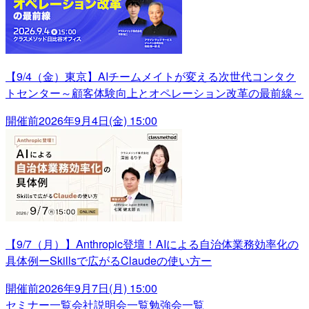
【9/4（金）東京】AIチームメイトが変える次世代コンタク
トセンター～顧客体験向上とオペレーション改革の最前線～
開催前
2026年9月4日(金) 15:00
【9/7（月）】Anthropic登壇！AIによる自治体業務効率化の
具体例ーSkillsで広がるClaudeの使い方ー
開催前
2026年9月7日(月) 15:00
セミナー一覧
会社説明会一覧
勉強会一覧