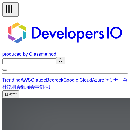
produced by Classmethod
Trending
AWS
Claude
Bedrock
Google Cloud
Azure
セミナー
会
社説明会
勉強会
事例
採用
目次