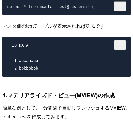
マスタ側の
test
テーブルが表示されればO.K.です。
  ID DATA   

---- --------

   1 aaaaaaaa 

4.マテリアライズド・ビュー(MVIEW)の作成
簡単な例として、1分間隔で自動リフレッシュするMVIEW、
replica_test
を作成してみます。