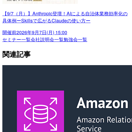
【9/7（月）】Anthropic登壇！AIによる自治体業務効率化の
具体例ーSkillsで広がるClaudeの使い方ー
開催前
2026年9月7日(月) 15:00
セミナー一覧
会社説明会一覧
勉強会一覧
関連記事