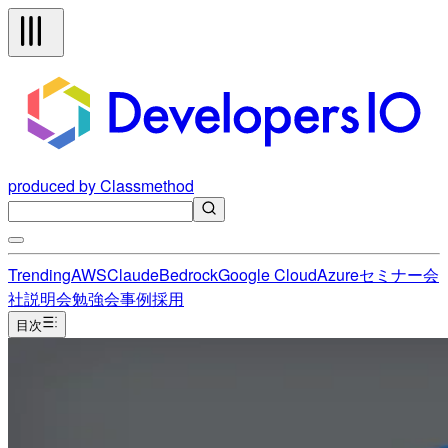
produced by Classmethod
Trending
AWS
Claude
Bedrock
Google Cloud
Azure
セミナー
会
社説明会
勉強会
事例
採用
目次