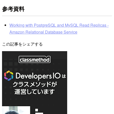
参考資料
Working with PostgreSQL and MySQL Read Replicas -
Amazon Relational Database Service
この記事をシェアする