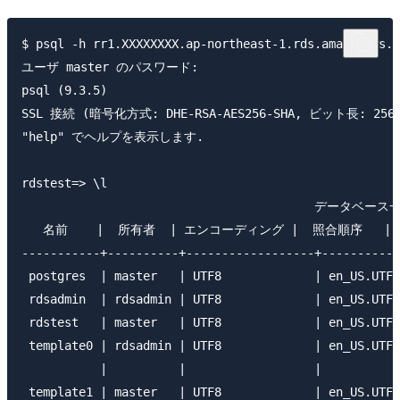
$ psql -h rr1.XXXXXXXX.ap-northeast-1.rds.amazonaws.c
ユーザ master のパスワード:

psql (9.3.5)

SSL 接続 (暗号化方式: DHE-RSA-AES256-SHA, ビット長: 256)
"help" でヘルプを表示します.

rdstest=> \l

                                         データベース一
   名前    |  所有者  | エンコーディング |  照合順序   | C
-----------+----------+------------------+-----------
 postgres  | master   | UTF8             | en_US.UTF-
 rdsadmin  | rdsadmin | UTF8             | en_US.UTF-
 rdstest   | master   | UTF8             | en_US.UTF-
 template0 | rdsadmin | UTF8             | en_US.UTF-
           |          |                  |           
 template1 | master   | UTF8             | en_US.UTF-