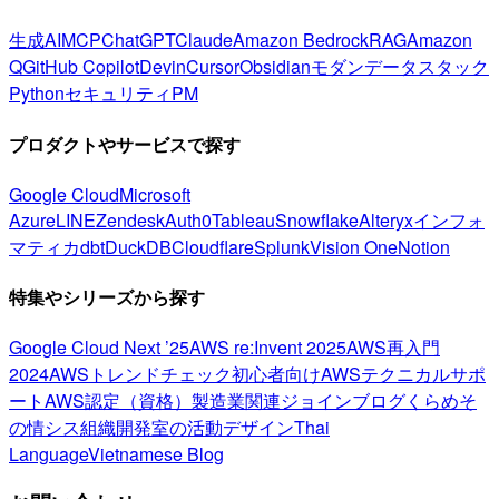
生成AI
MCP
ChatGPT
Claude
Amazon Bedrock
RAG
Amazon
Q
GitHub Copilot
Devin
Cursor
Obsidian
モダンデータスタック
Python
セキュリティ
PM
プロダクトやサービスで探す
Google Cloud
Microsoft
Azure
LINE
Zendesk
Auth0
Tableau
Snowflake
Alteryx
インフォ
マティカ
dbt
DuckDB
Cloudflare
Splunk
Vision One
Notion
特集やシリーズから探す
Google Cloud Next ’25
AWS re:Invent 2025
AWS再入門
2024
AWSトレンドチェック
初心者向け
AWSテクニカルサポ
ート
AWS認定（資格）
製造業関連
ジョインブログ
くらめそ
の情シス
組織開発室の活動
デザイン
Thai
Language
Vietnamese Blog