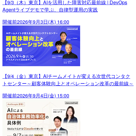
【9/3（木）東京】AIを活用した障害対応最前線 | DevOps
Agentライブデモで学ぶ、自律型運用の実践
開催前
2026年9月3日(木) 16:00
【9/4（金）東京】AIチームメイトが変える次世代コンタク
トセンター～顧客体験向上とオペレーション改革の最前線～
開催前
2026年9月4日(金) 15:00