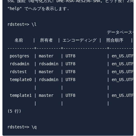
SSL 接続 (暗号化方式: DHE-RSA-AES256-SHA, ビット長: 256)
"help" でヘルプを表示します.

rdstest=> \l

                                         データベース一
   名前    |  所有者  | エンコーディング |  照合順序   | C
-----------+----------+------------------+-----------
 postgres  | master   | UTF8             | en_US.UTF-
 rdsadmin  | rdsadmin | UTF8             | en_US.UTF-
 rdstest   | master   | UTF8             | en_US.UTF-
 template0 | rdsadmin | UTF8             | en_US.UTF-
           |          |                  |           
 template1 | master   | UTF8             | en_US.UTF-
           |          |                  |           
(5 行)
