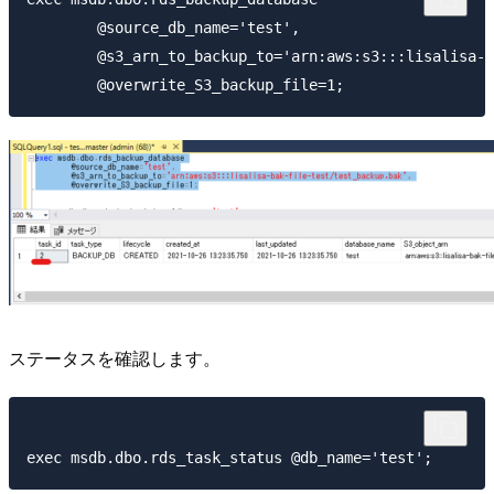
        @source_db_name='test',

        @s3_arn_to_backup_to='arn:aws:s3:::lisalisa-b
ステータスを確認します。