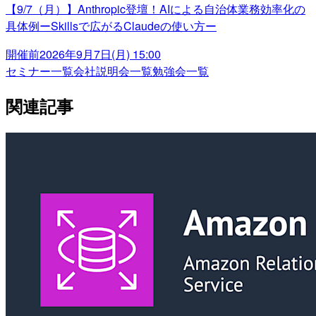
【9/7（月）】Anthropic登壇！AIによる自治体業務効率化の
具体例ーSkillsで広がるClaudeの使い方ー
開催前
2026年9月7日(月) 15:00
セミナー一覧
会社説明会一覧
勉強会一覧
関連記事