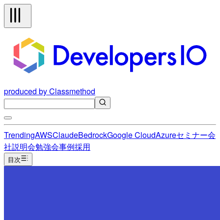
produced by Classmethod
Trending
AWS
Claude
Bedrock
Google Cloud
Azure
セミナー
会
社説明会
勉強会
事例
採用
目次