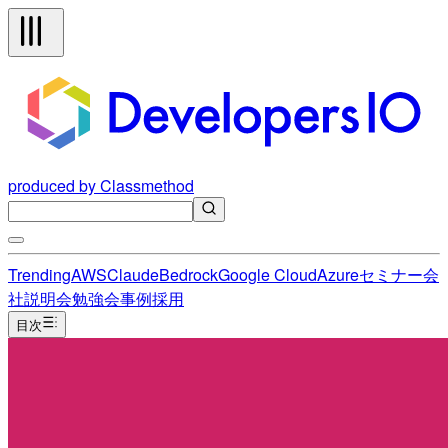
produced by Classmethod
Trending
AWS
Claude
Bedrock
Google Cloud
Azure
セミナー
会
社説明会
勉強会
事例
採用
目次