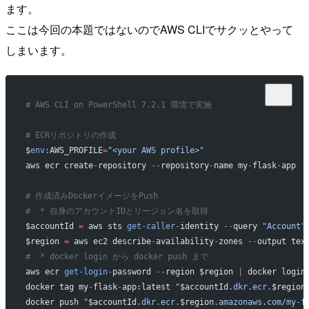
ます。
ここは今回の本題ではないのでAWS CLIでサクッとやって
しまいます。
# AWS CLI on PowerShell 7.2.1 環境で実施
# ECRリポジトリの作成
$
env:
AWS_PROFILE
=
"<your AWS profile>"
aws ecr create
-
repository 
--
repository
-
name my
-
flask
-
app
# 作成済みDockerイメージをPush
#  * 自身のアカウントIDとリージョン名を取得
$accountId 
=
 aws sts 
get-caller
-
identity 
--
query 
"Account"
$region 
=
 aws ec2 describe
-
availability
-
zones 
--
output tex
#  * docker login から docker push まで
aws ecr 
get-login
-
password 
--
region $region 
|
 docker login
docker tag my
-
flask
-
app:latest 
"
$accountId
.dkr.ecr.
$region
docker push 
"
$accountId
.dkr.ecr.
$region
.amazonaws.com/my-f