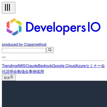
produced by Classmethod
Trending
AWS
Claude
Bedrock
Google Cloud
Azure
セミナー
会
社説明会
勉強会
事例
採用
目次