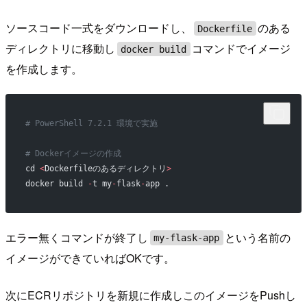
ソースコード一式をダウンロードし、
のある
Dockerfile
ディレクトリに移動し
コマンドでイメージ
docker build
を作成します。
# PowerShell 7.2.1 環境で実施
# Dockerイメージの作成
cd 
<
Dockerfileのあるディレクトリ
>
docker build 
-
t my
-
flask
-
app .
エラー無くコマンドが終了し
という名前の
my-flask-app
イメージができていればOKです。
次にECRリポジトリを新規に作成しこのイメージをPushし