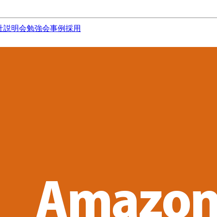
社説明会
勉強会
事例
採用