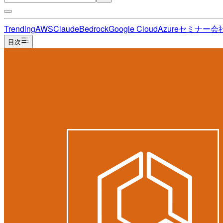
Trending
AWS
Claude
Bedrock
Google Cloud
Azure
セミナー
会
目次