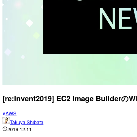
[re:Invent2019] EC2 Image Bui
AWS
Takuya Shibata
2019.12.11