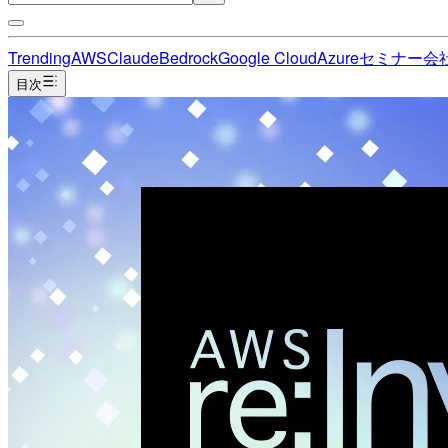
Trending
AWS
Claude
Bedrock
Google Cloud
Azure
セミナー
会
目次