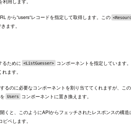
れを利用します。
L から”users”レコードを指定して取得します。この
<Resour
ができます。
するために
コンポーネントを指定しています
<ListGuesser>
くれます。
示するのに必要なコンポーネントを割り当ててくれますが、こ
トを
コンポーネントに置き換えます。
Users
くと、このようにAPIからフェッチされたレスポンスの構造に沿っ
コピペします。