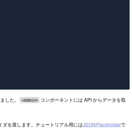
しました。
コンポーネントには API からデータを取
<Admin>
イダを渡します。チュートリアル用には
JSONPlaceholder
で