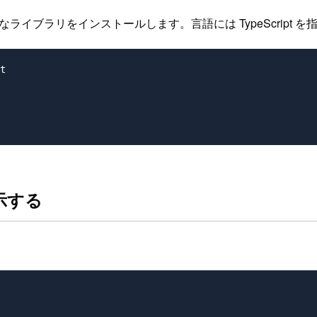
なライブラリをインストールします。言語には TypeScript 
t

示する