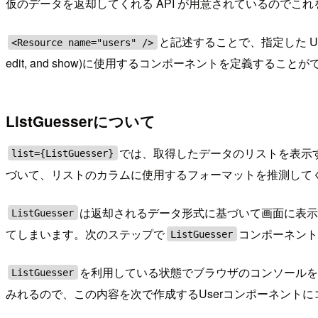
仮のデータを返却してくれる API が用意されているのでこ
と記述することで、指定した UR
<Resource name="users" />
edit, and show)に使用するコンポーネントを定義すること
ListGuesserについて
では、取得したデータのリストを表示
list={ListGuesser}
づいて、リストのカラムに使用するフォーマットを推測して
は返却されるデータ形式に基づいて画面に表
ListGuesser
てしまいます。次のステップで
コンポーネン
ListGuesser
を利用している状態でブラウザのコンソールを開
ListGuesser
みれるので、この内容を次で作成するUserコンポーネントに