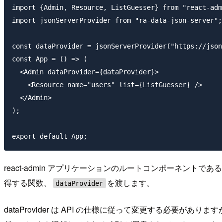
import {Admin, Resource, ListGuesser} from "react-adm
import jsonServerProvider from "ra-data-json-server";

const dataProvider = jsonServerProvider("https://json
const App = () => (

  <Admin dataProvider={dataProvider}>

    <Resource name="users" list={ListGuesser} />

  </Admin>

);

react-admin アプリケーションのルートコンポーネントである
得する関数、
を渡します。
dataProvider
dataProvider は API の仕様に従って変更する必要があ