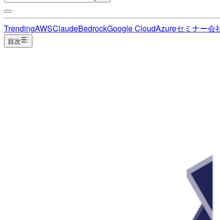
Trending
AWS
Claude
Bedrock
Google Cloud
Azure
セミナー
会
目次