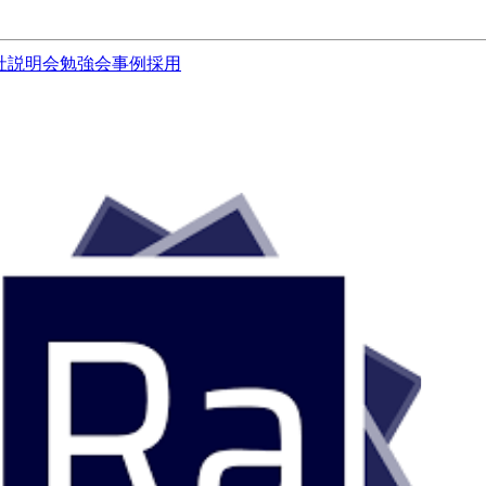
社説明会
勉強会
事例
採用