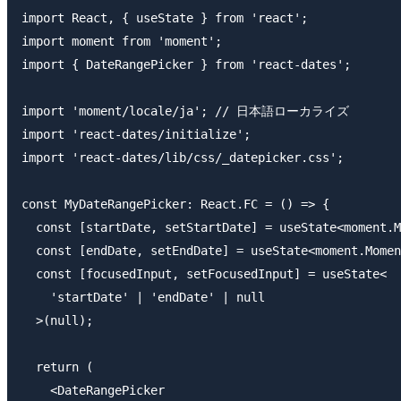
import React, { useState } from 'react';

import moment from 'moment';

import { DateRangePicker } from 'react-dates';

import 'moment/locale/ja'; // 日本語ローカライズ

import 'react-dates/initialize';

import 'react-dates/lib/css/_datepicker.css';

const MyDateRangePicker: React.FC = () => {

  const [startDate, setStartDate] = useState<moment.M
  const [endDate, setEndDate] = useState<moment.Momen
  const [focusedInput, setFocusedInput] = useState<

    'startDate' | 'endDate' | null

  >(null);

  return (

    <DateRangePicker
