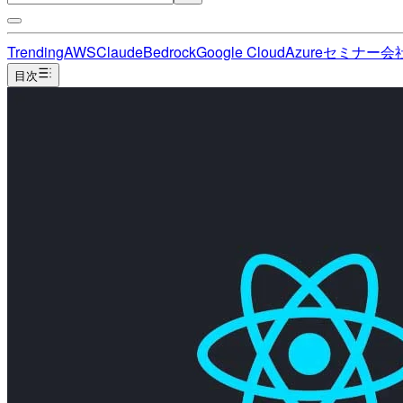
Trending
AWS
Claude
Bedrock
Google Cloud
Azure
セミナー
会
目次