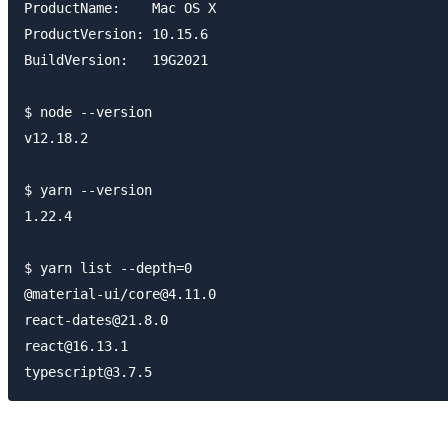
ProductName:    Mac OS X

ProductVersion: 10.15.6

BuildVersion:   19G2021

$ node --version

v12.18.2

$ yarn --version

1.22.4

$ yarn list --depth=0

@material-ui/core@4.11.0

react-dates@21.8.0

react@16.13.1
