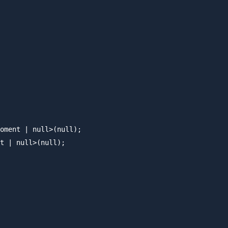
oment | null>(null);

t | null>(null);
