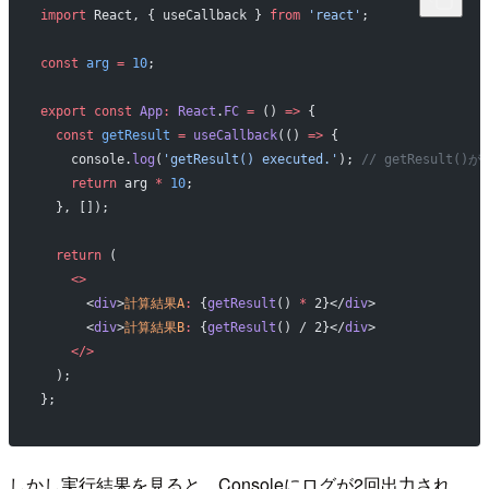
import
 React, { useCallback } 
from
 'react'
;
const
 arg
 =
 10
;
export
 const
 App
:
 React
.
FC
 =
 () 
=>
 {
  const
 getResult
 =
 useCallback
(() 
=>
 {
    console.
log
(
'getResult() executed.'
); 
// getResult
    return
 arg 
*
 10
;
  }, []);
  return
 (
    <>
      <
div
>
計算結果A
:
 {
getResult
() 
*
 2}</
div
>
      <
div
>
計算結果B
:
 {
getResult
() / 2}</
div
>
    </>
  );
};
しかし実行結果を見ると、Consoleにログが2回出力され、