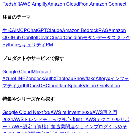
Redshift
AWS Amplify
Amazon CloudFront
Amazon Connect
注目のテーマ
生成AI
MCP
ChatGPT
Claude
Amazon Bedrock
RAG
Amazon
Q
GitHub Copilot
Devin
Cursor
Obsidian
モダンデータスタック
Python
セキュリティ
PM
プロダクトやサービスで探す
Google Cloud
Microsoft
Azure
LINE
Zendesk
Auth0
Tableau
Snowflake
Alteryx
インフォ
マティカ
dbt
DuckDB
Cloudflare
Splunk
Vision One
Notion
特集やシリーズから探す
Google Cloud Next ’25
AWS re:Invent 2025
AWS再入門
2024
AWSトレンドチェック
初心者向け
AWSテクニカルサポ
ート
AWS認定（資格）
製造業関連
ジョインブログ
くらめそ