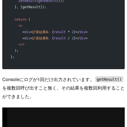
    setResult
(
getResult
());
  }, [getResult]);
  return
 (
    <>
      <
div
>
計算結果A
:
 {
result
 * 
2
}</
div
>
      <
div
>
計算結果B
:
 {
result
 / 
2
}</
div
>
    </>
  );
};
Consoleにログが1回だけ出力されています。
getResult()
を複数回呼び出すこと無く、その結果を複数回利用すること
ができました。