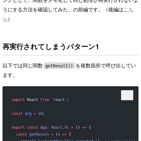
うにする方法を確認してみた、の前編です。（後編は
こち
ら
）
再実行されてしまうパターン1
以下では同じ関数
を複数箇所で呼び出してい
getResult()
ます。
import
 React 
from
 'react'
;
const
 arg
 =
 10
;
export
 const
 App
:
 React
.
FC
 =
 () 
=>
 {
  const
 getResult
 =
 () 
=>
 {