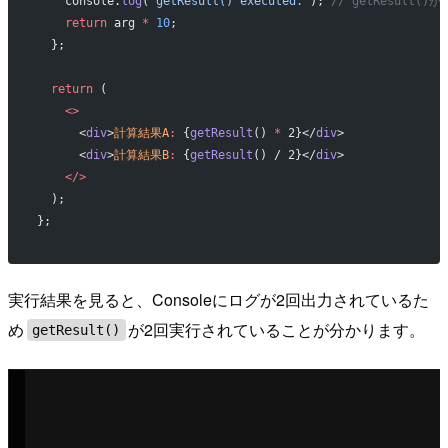
    console.
log
(
'getResult() executed.'
); 
// getResult
    return
 arg 
*
 10
;
  };
  return
 (
    <>
      <
div
>
計算結果A
:
 {
getResult
() 
*
 2}</
div
>
      <
div
>
計算結果B
:
 {
getResult
() / 2}</
div
>
    </>
  );
};
実行結果を見ると、Consoleにログが2回出力されているた
め
が2回実行されていることが分かります。
getResult()