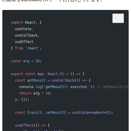
import
 React, {
  useState,
  useCallback,
  useEffect
} 
from
 'react'
;
const
 arg
 =
 10
;
export
 const
 App
:
 React
.
FC
 =
 () 
=>
 {
  const
 getResult
 =
 useCallback
(() 
=>
 {
    console.
log
(
'getResult() executed.'
); 
// getResult
    return
 arg 
*
 10
;
  }, []);
  const
 [
result
, 
setResult
] 
=
 useState
<
number
>(
2
);
  useEffect
(() 
=>
 {