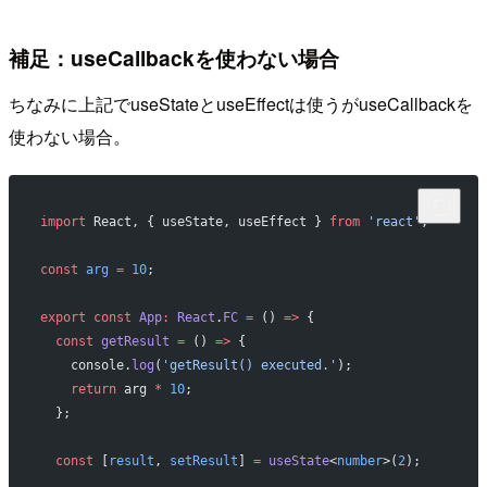
補足：useCallbackを使わない場合
ちなみに上記でuseStateとuseEffectは使うがuseCallbackを
使わない場合。
import
 React, { useState, useEffect } 
from
 'react'
;
const
 arg
 =
 10
;
export
 const
 App
:
 React
.
FC
 =
 () 
=>
 {
  const
 getResult
 =
 () 
=>
 {
    console.
log
(
'getResult() executed.'
);
    return
 arg 
*
 10
;
  };
  const
 [
result
, 
setResult
] 
=
 useState
<
number
>(
2
);