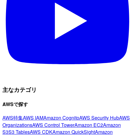
主なカテゴリ
AWSで探す
AWS特集
AWS IAM
Amazon Cognito
AWS Security Hub
AWS
Organizations
AWS Control Tower
Amazon EC2
Amazon
S3
S3 Tables
AWS CDK
Amazon QuickSight
Amazon