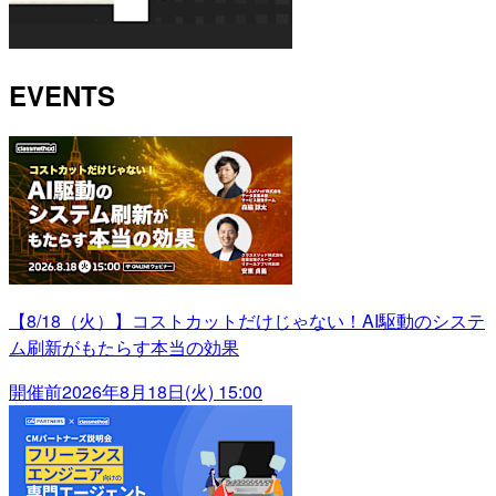
EVENTS
【8/18（火）】コストカットだけじゃない！AI駆動のシステ
ム刷新がもたらす本当の効果
開催前
2026年8月18日(火) 15:00