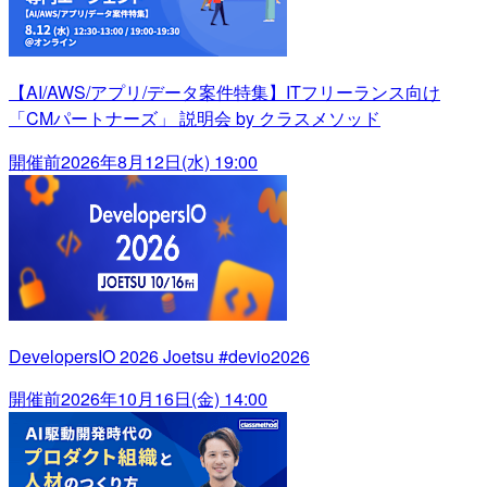
【AI/AWS/アプリ/データ案件特集】ITフリーランス向け
「CMパートナーズ」 説明会 by クラスメソッド
開催前
2026年8月12日(水) 19:00
DevelopersIO 2026 Joetsu #devio2026
開催前
2026年10月16日(金) 14:00