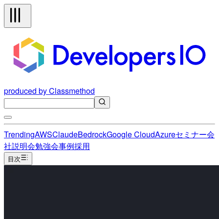
produced by Classmethod
Trending
AWS
Claude
Bedrock
Google Cloud
Azure
セミナー
会
社説明会
勉強会
事例
採用
目次