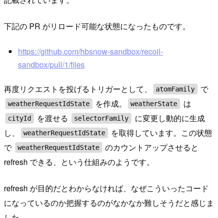
下記の PR がリロード可能な状態になったものです。
https://github.com/hbsnow-sandbox/recoil-
sandbox/pull/1/files
再度リクエストを投げるトリガーとして、
で
atomFamily
を作成。
は
weatherRequestIdState
weatherState
を渡せる
に変更し動的に生成
cityId
selectorFamily
し、
を取得しています。この状態
weatherRequestIdState
で
のカウントアップさせると
weatherRequestIdState
refresh できる、という仕組みのようです。
refresh が目的だとわからなければ、なぜこういったコード
になっているのか把握するのがなかなか難しそうだと感じま
した。