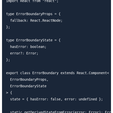
import React from "react";

type ErrorBoundaryProps = {

  fallback: React.ReactNode;

};

type ErrorBoundaryState = {

  hasError: boolean;

  error?: Error;

};

export class ErrorBoundary extends React.Component<

  ErrorBoundaryProps,

  ErrorBoundaryState

> {

  state = { hasError: false, error: undefined };

  static getDerivedStateFromError(error: Error): Erro