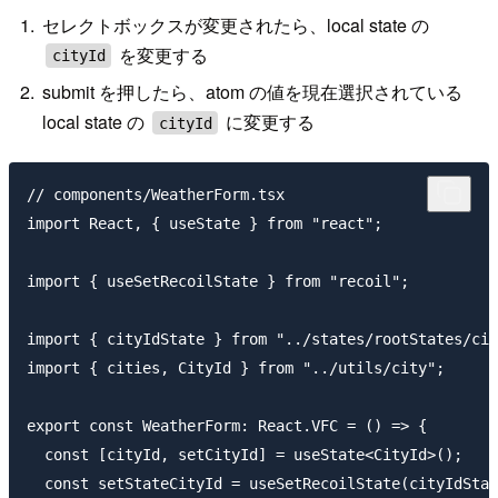
セレクトボックスが変更されたら、local state の
を変更する
cityId
submit を押したら、atom の値を現在選択されている
local state の
に変更する
cityId
// components/WeatherForm.tsx

import React, { useState } from "react";

import { useSetRecoilState } from "recoil";

import { cityIdState } from "../states/rootStates/cit
import { cities, CityId } from "../utils/city";

export const WeatherForm: React.VFC = () => {

  const [cityId, setCityId] = useState<CityId>();

  const setStateCityId = useSetRecoilState(cityIdStat