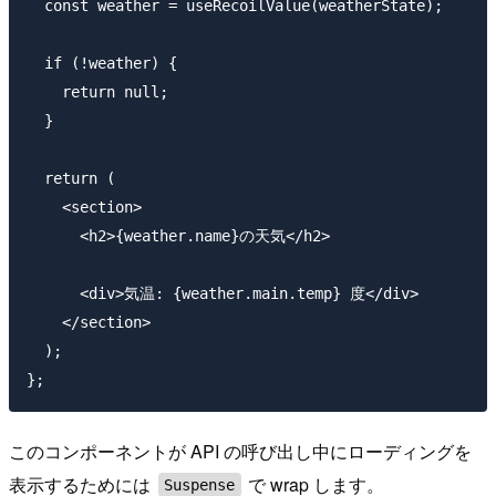
  const weather = useRecoilValue(weatherState);

  if (!weather) {

    return null;

  }

  return (

    <section>

      <h2>{weather.name}の天気</h2>

      <div>気温: {weather.main.temp} 度</div>

    </section>

  );

このコンポーネントが API の呼び出し中にローディングを
表示するためには
で wrap します。
Suspense