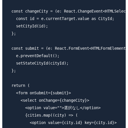
  const changeCity = (e: React.ChangeEvent<HTMLSelect
    const id = e.currentTarget.value as CityId;

    setCityId(id);

  };

  const submit = (e: React.FormEvent<HTMLFormElement>
    e.preventDefault();

    setStateCityId(cityId);

  };

  return (

    <form onSubmit={submit}>

      <select onChange={changeCity}>

        <option value="">選択なし</option>

        {cities.map((city) => (

          <option value={city.id} key={city.id}>
