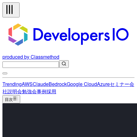
produced by Classmethod
Trending
AWS
Claude
Bedrock
Google Cloud
Azure
セミナー
会
社説明会
勉強会
事例
採用
目次