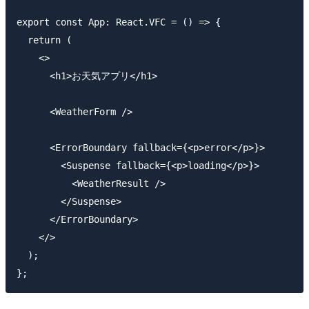
export const App: React.VFC = () => {

  return (

    <>

      <h1>お天気アプリ</h1>

      <WeatherForm />

      <ErrorBoundary fallback={<p>error</p>}>

        <Suspense fallback={<p>loading</p>}>

          <WeatherResult />

        </Suspense>

      </ErrorBoundary>

    </>

  );
