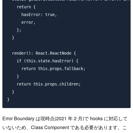
    return {

      hasError: true,

      error,

    };

  }

  render(): React.ReactNode {

    if (this.state.hasError) {

      return this.props.fallback;

    }

    return this.props.children;

  }

Error Boundary は現時点(2021 年 2 月)で hooks に対応して
いないため、Class Component である必要があります。こ