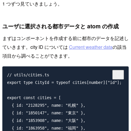
1 つずつ見ていきましょう。
ユーザに選択される都市データと atom の作成
まずはコンポーネントを作成する前に都市のデータを記述し
ていきます。city ID については
Current weather data
の該当
項目から調べることができます。
// utils/cities.ts

export type CityId = typeof cities[number]["id"];

export const cities = [

  { id: "2128295", name: "札幌" },

  { id: "1850147", name: "東京" },

  { id: "1853908", name: "大阪" },

  { id: "1863958", name: "福岡" },
