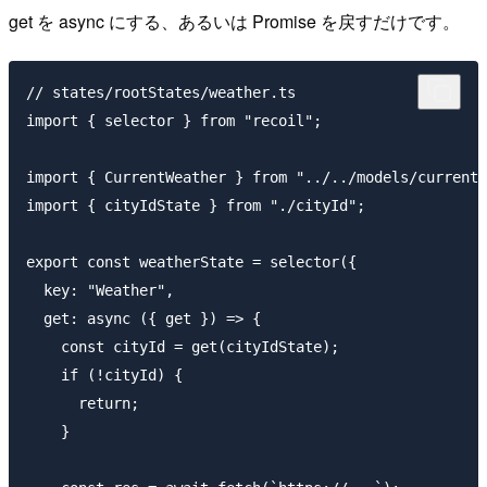
get を async にする、あるいは Promise を戻すだけです。
// states/rootStates/weather.ts

import { selector } from "recoil";

import { CurrentWeather } from "../../models/currentW
import { cityIdState } from "./cityId";

export const weatherState = selector({

  key: "Weather",

  get: async ({ get }) => {

    const cityId = get(cityIdState);

    if (!cityId) {

      return;

    }
