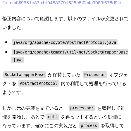
Commit#9651b83a1d04583791525e5f0c4c9089f678d9fc
修正内容について確認します。以下のファイルが変更されて
いました。
java/org/apache/coyote/AbstractProtocol.java
java/org/apache/tomcat/util/net/SocketWrapperBase
.java
が保持していた
オブジェ
SocketWrapperBase
Processor
クトを
内で利用して処理を行っている
AbstractProtocol
ようです。
しかし元の実装を見ていると、
を取得して処
processsor
理を開始し、あとで
を再セットするという処理に
null
なっています。確かにこの実装だと
を取得して
process