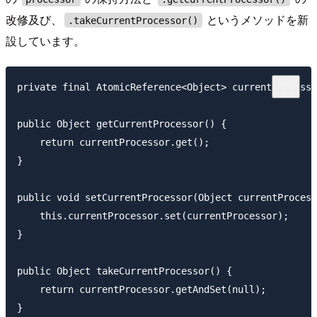
改修及び、
というメソッドを新
.takeCurrentProcessor()
設しています。
private final AtomicReference<Object> currentProcesso
public Object getCurrentProcessor() {

    return currentProcessor.get();

}

public void setCurrentProcessor(Object currentProcess
    this.currentProcessor.set(currentProcessor);

}

public Object takeCurrentProcessor() {

    return currentProcessor.getAndSet(null);
