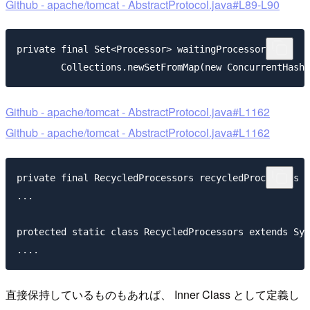
Github - apache/tomcat - AbstractProtocol.java#L89-L90
private final Set<Processor> waitingProcessors =

Github - apache/tomcat - AbstractProtocol.java#L1162
Github - apache/tomcat - AbstractProtocol.java#L1162
private final RecycledProcessors recycledProcessors =
...

protected static class RecycledProcessors extends Syn
直接保持しているものもあれば、 Inner Class として定義し