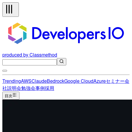
produced by Classmethod
Trending
AWS
Claude
Bedrock
Google Cloud
Azure
セミナー
会
社説明会
勉強会
事例
採用
目次