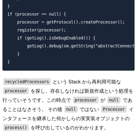
}

if (processor == null) {

    processor = getProtocol().createProcessor();

    register(processor);

    if (getLog().isDebugEnabled()) {

        getLog().debug(sm.getString("abstractConnecti
    }

という Stack から再利用可能な
recycledProcessors
を探し、存在しなければ新規作成という処理を
processor
行っていそうです。この時点で
が
であ
processor
null
ることはなさそう。 その後
ではない
イ
null
Processor
ンタフェースを継承した何かしらの実実装オブジェクトの
を呼び出しているのがわかります。
process()