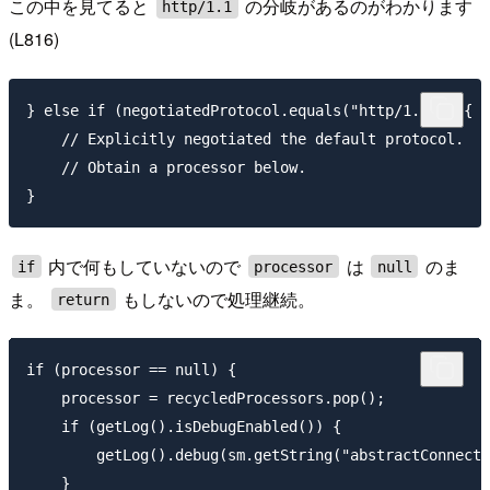
この中を見てると
の分岐があるのがわかります
http/1.1
(L816)
} else if (negotiatedProtocol.equals("http/1.1")) {

    // Explicitly negotiated the default protocol.

    // Obtain a processor below.

内で何もしていないので
は
のま
if
processor
null
ま。
もしないので処理継続。
return
if (processor == null) {

    processor = recycledProcessors.pop();

    if (getLog().isDebugEnabled()) {

        getLog().debug(sm.getString("abstractConnecti
    }
