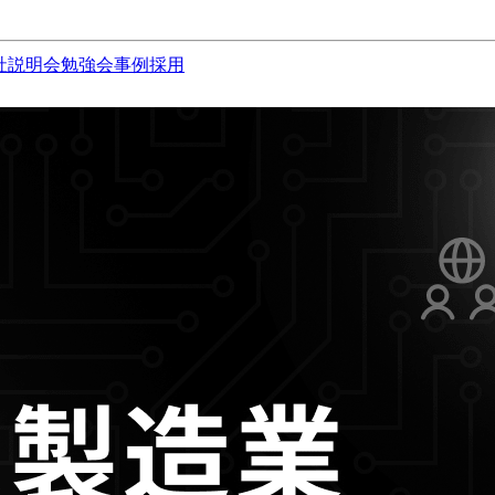
社説明会
勉強会
事例
採用