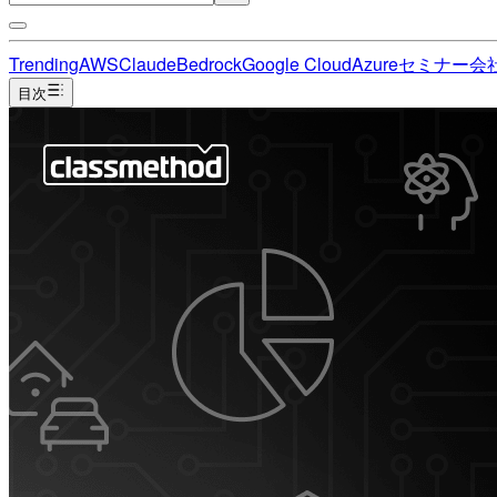
Trending
AWS
Claude
Bedrock
Google Cloud
Azure
セミナー
会
目次