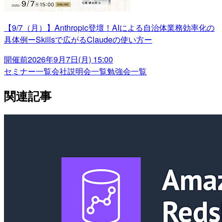
【9/7（月）】Anthropic登壇！AIによる自治体業務効率化の
具体例ーSkillsで広がるClaudeの使い方ー
開催前
2026年9月7日(月) 15:00
セミナー一覧
会社説明会一覧
勉強会一覧
関連記事