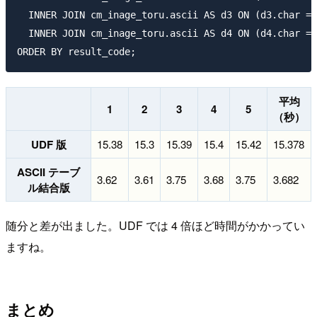
  INNER JOIN cm_inage_toru.ascii AS d3 ON (d3.char = 
  INNER JOIN cm_inage_toru.ascii AS d4 ON (d4.char = 
平均
1
2
3
4
5
（秒）
UDF 版
15.38
15.3
15.39
15.4
15.42
15.378
ASCII テーブ
3.62
3.61
3.75
3.68
3.75
3.682
ル結合版
随分と差が出ました。UDF では 4 倍ほど時間がかかってい
ますね。
まとめ