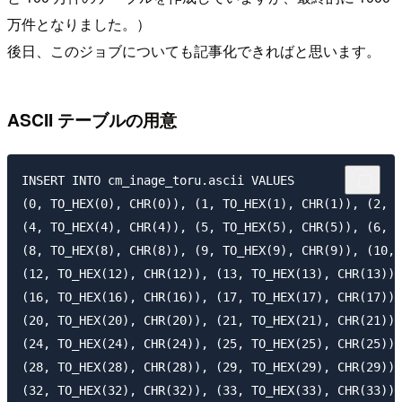
万件となりました。）
後日、このジョブについても記事化できればと思います。
ASCII テーブルの用意
INSERT INTO cm_inage_toru.ascii VALUES

(0, TO_HEX(0), CHR(0)), (1, TO_HEX(1), CHR(1)), (2, T
(4, TO_HEX(4), CHR(4)), (5, TO_HEX(5), CHR(5)), (6, T
(8, TO_HEX(8), CHR(8)), (9, TO_HEX(9), CHR(9)), (10, 
(12, TO_HEX(12), CHR(12)), (13, TO_HEX(13), CHR(13)),
(16, TO_HEX(16), CHR(16)), (17, TO_HEX(17), CHR(17)),
(20, TO_HEX(20), CHR(20)), (21, TO_HEX(21), CHR(21)),
(24, TO_HEX(24), CHR(24)), (25, TO_HEX(25), CHR(25)),
(28, TO_HEX(28), CHR(28)), (29, TO_HEX(29), CHR(29)),
(32, TO_HEX(32), CHR(32)), (33, TO_HEX(33), CHR(33)),