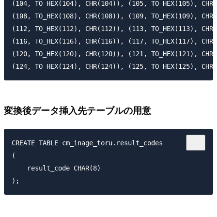
(104, TO_HEX(104), CHR(104)), (105, TO_HEX(105), CHR(
(108, TO_HEX(108), CHR(108)), (109, TO_HEX(109), CHR(
(112, TO_HEX(112), CHR(112)), (113, TO_HEX(113), CHR(
(116, TO_HEX(116), CHR(116)), (117, TO_HEX(117), CHR(
(120, TO_HEX(120), CHR(120)), (121, TO_HEX(121), CHR(
変換後データ挿入先テーブルの用意
CREATE TABLE cm_inage_toru.result_codes

(

    result_code CHAR(8)
