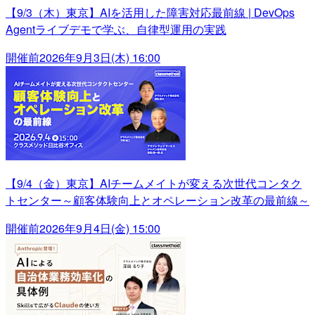
【9/3（木）東京】AIを活用した障害対応最前線 | DevOps
Agentライブデモで学ぶ、自律型運用の実践
開催前
2026年9月3日(木) 16:00
【9/4（金）東京】AIチームメイトが変える次世代コンタク
トセンター～顧客体験向上とオペレーション改革の最前線～
開催前
2026年9月4日(金) 15:00