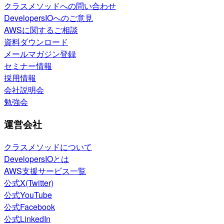
クラスメソッドへの問い合わせ
DevelopersIOへのご意見
AWSに関するご相談
資料ダウンロード
メールマガジン登録
セミナー情報
採用情報
会社説明会
勉強会
運営会社
クラスメソッドについて
DevelopersIOとは
AWS支援サービス一覧
公式X(Twitter)
公式YouTube
公式Facebook
公式LinkedIn