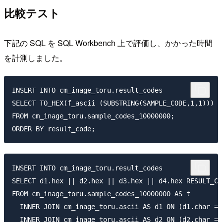
比較テスト
下記の SQL を SQL Workbench 上で評価し、かかった時間
を計測しました。
INSERT INTO cm_inage_toru.result_codes

SELECT TO_HEX(f_ascii (SUBSTRING(SAMPLE_CODE,1,1))) |
FROM cm_inage_toru.sample_codes_10000000;

INSERT INTO cm_inage_toru.result_codes

SELECT d1.hex || d2.hex || d3.hex || d4.hex RESULT_CO
FROM cm_inage_toru.sample_codes_10000000 AS t

  INNER JOIN cm_inage_toru.ascii AS d1 ON (d1.char = 
  INNER JOIN cm_inage_toru.ascii AS d2 ON (d2.char = 