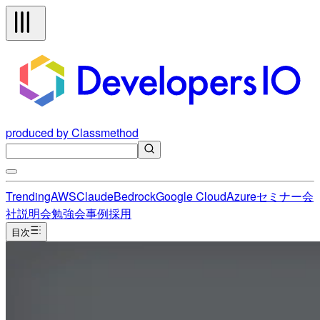
produced by Classmethod
Trending
AWS
Claude
Bedrock
Google Cloud
Azure
セミナー
会
社説明会
勉強会
事例
採用
目次