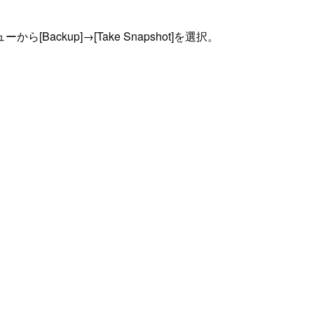
up]→[Take Snapshot]を選択。