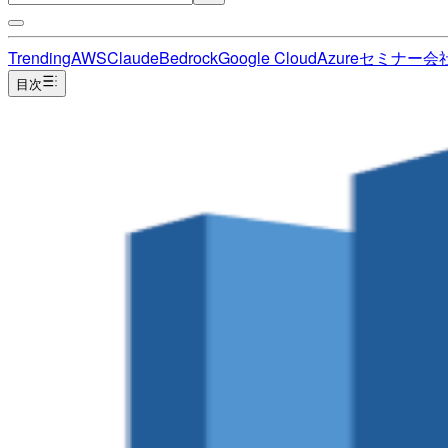
Trending
AWS
Claude
Bedrock
Google Cloud
Azure
セミナー
会
目次