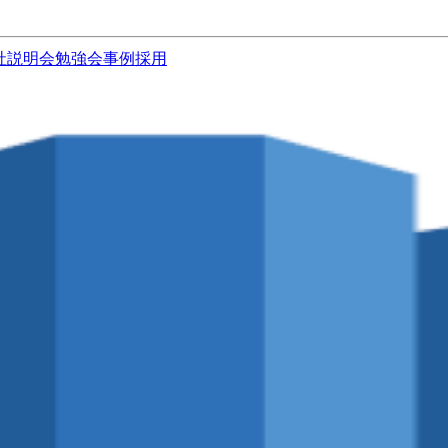
社説明会
勉強会
事例
採用