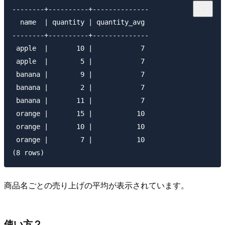
--------+----------+--------------

  name  | quantity | quantity_avg 

--------+----------+--------------

 apple  |       10 |            7

 apple  |        5 |            7

 banana |        9 |            7

 banana |        2 |            7

 banana |       11 |            7

 orange |       15 |           10

 orange |       10 |           10

 orange |        7 |           10

商品名ごとの売り上げの平均が表示されています。
使い方２