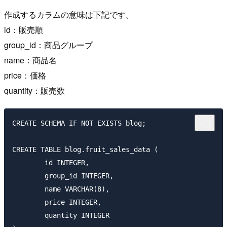
作成するカラムの意味は下記です。
id：販売順
group_id：商品グループ
name：商品名
price：価格
quantity：販売数
CREATE SCHEMA IF NOT EXISTS blog;

CREATE TABLE blog.fruit_sales_data (

	id INTEGER,

	group_id INTEGER,

	name VARCHAR(8),

	price INTEGER,

	quantity INTEGER
