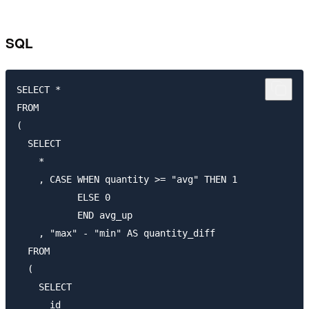
SQL
SELECT * 

FROM 

(

  SELECT

    *

    , CASE WHEN quantity >= "avg" THEN 1

           ELSE 0 

           END avg_up

    , "max" - "min" AS quantity_diff

  FROM 

  (

    SELECT

      id
