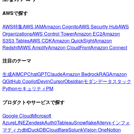
AWSで探す
AWS特集
AWS IAM
Amazon Cognito
AWS Security Hub
AWS
Organizations
AWS Control Tower
Amazon EC2
Amazon
S3
S3 Tables
AWS CDK
Amazon QuickSight
Amazon
Redshift
AWS Amplify
Amazon CloudFront
Amazon Connect
注目のテーマ
生成AI
MCP
ChatGPT
Claude
Amazon Bedrock
RAG
Amazon
Q
GitHub Copilot
Devin
Cursor
Obsidian
モダンデータスタック
Python
セキュリティ
PM
プロダクトやサービスで探す
Google Cloud
Microsoft
Azure
LINE
Zendesk
Auth0
Tableau
Snowflake
Alteryx
インフォ
マティカ
dbt
DuckDB
Cloudflare
Splunk
Vision One
Notion