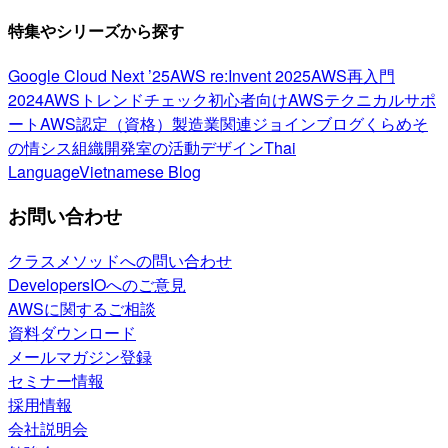
特集やシリーズから探す
Google Cloud Next ’25
AWS re:Invent 2025
AWS再入門
2024
AWSトレンドチェック
初心者向け
AWSテクニカルサポ
ート
AWS認定（資格）
製造業関連
ジョインブログ
くらめそ
の情シス
組織開発室の活動
デザイン
Thai
Language
Vietnamese Blog
お問い合わせ
クラスメソッドへの問い合わせ
DevelopersIOへのご意見
AWSに関するご相談
資料ダウンロード
メールマガジン登録
セミナー情報
採用情報
会社説明会