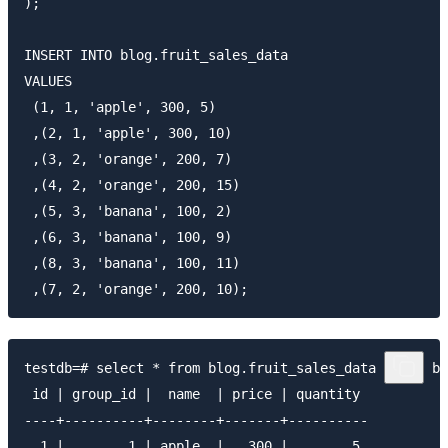
);

INSERT INTO blog.fruit_sales_data

VALUES

 (1, 1, 'apple', 300, 5)

 ,(2, 1, 'apple', 300, 10)

 ,(3, 2, 'orange', 200, 7)

 ,(4, 2, 'orange', 200, 15)

 ,(5, 3, 'banana', 100, 2)

 ,(6, 3, 'banana', 100, 9)

 ,(8, 3, 'banana', 100, 11)

testdb=# select * from blog.fruit_sales_data order by
 id | group_id |  name  | price | quantity 

----+----------+--------+-------+----------

  1 |        1 | apple  |   300 |        5
