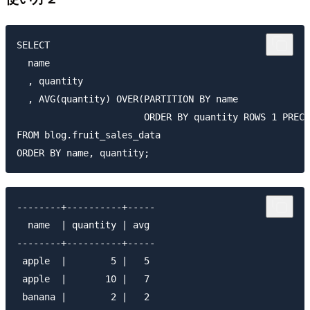
SELECT

  name

  , quantity

  , AVG(quantity) OVER(PARTITION BY name 

                       ORDER BY quantity ROWS 1 PRECE
FROM blog.fruit_sales_data

--------+----------+-----

  name  | quantity | avg 

--------+----------+-----

 apple  |        5 |   5

 apple  |       10 |   7

 banana |        2 |   2
