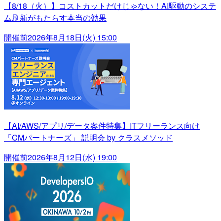
【8/18（火）】コストカットだけじゃない！AI駆動のシステ
ム刷新がもたらす本当の効果
開催前
2026年8月18日(火) 15:00
【AI/AWS/アプリ/データ案件特集】ITフリーランス向け
「CMパートナーズ」 説明会 by クラスメソッド
開催前
2026年8月12日(水) 19:00