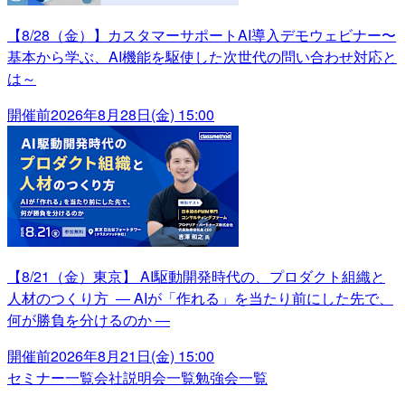
【8/28（金）】カスタマーサポートAI導入デモウェビナー〜
基本から学ぶ、AI機能を駆使した次世代の問い合わせ対応と
は～
開催前
2026年8月28日(金) 15:00
【8/21（金）東京】 AI駆動開発時代の、プロダクト組織と
人材のつくり方 ― AIが「作れる」を当たり前にした先で、
何が勝負を分けるのか ―
開催前
2026年8月21日(金) 15:00
セミナー一覧
会社説明会一覧
勉強会一覧