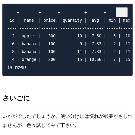
----+--------+-------+----------+-------+-----+-----+
 id |  name  | price | quantity |  avg  | min | max |
----+--------+-------+----------+-------+-----+-----+
  2 | apple  |   300 |       10 |  7.50 |   5 |  10 |
  6 | banana |   100 |        9 |  7.33 |   2 |  11 |
  8 | banana |   100 |       11 |  7.33 |   2 |  11 |
  4 | orange |   200 |       15 | 10.66 |   7 |  15 |
さいごに
いかがでしたでしょうか。使い分けには慣れが必要かもしれ
ませんが、色々試してみて下さい。