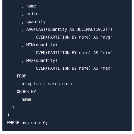
      , name

      , price

      , quantity

      , AVG(CAST(quantity AS DECIMAL(10,2)))

            OVER(PARTITION BY name) AS "avg"

      , MIN(quantity)

            OVER(PARTITION BY name) AS "min"

      , MAX(quantity)

            OVER(PARTITION BY name) AS "max"

    FROM 

      blog.fruit_sales_data

    ORDER BY

      name

  )

)
