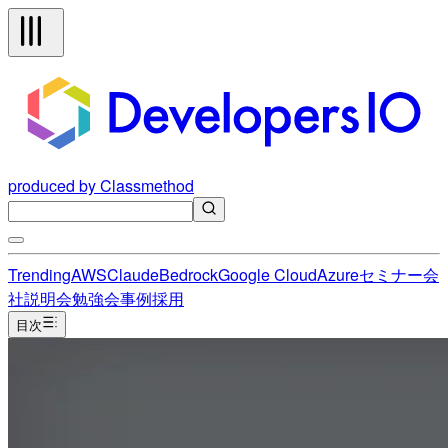
produced by Classmethod
Trending
AWS
Claude
Bedrock
Google Cloud
Azure
セミナー
会
社説明会
勉強会
事例
採用
目次