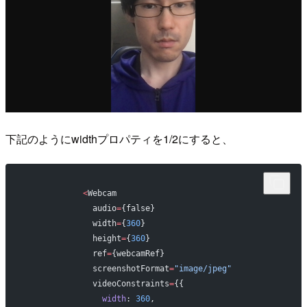
下記のようにwidthプロパティを1/2にすると、
            <
Webcam
              audio
=
{false}
              width
=
{
360
}
              height
=
{
360
}
              ref
=
{webcamRef}
              screenshotFormat
=
"image/jpeg"
              videoConstraints
=
{{
                width
: 
360
,