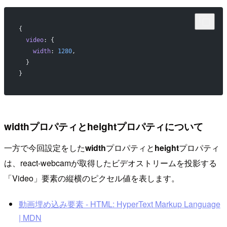
{
  video
: {
    width
: 
1280
,
  }
}
widthプロパティとheightプロパティについて
一方で今回設定をした
width
プロパティと
height
プロパティ
は、react-webcamが取得したビデオストリームを投影する
「Video」要素の縦横のピクセル値を表します。
動画埋め込み要素 - HTML: HyperText Markup Language
| MDN