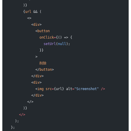
      )}
      {
url
 && (
        <>
          <
div
>
            <
button
              onClick
=
{() => {
                setUrl
(
null
);
              }}
            >
              削除
            </
button
>
          </
div
>
          <
div
>
            <
img
 src
=
{url} alt
=
"Screenshot"
 />
          </
div
>
        </>
      )}
    </>
  );
};