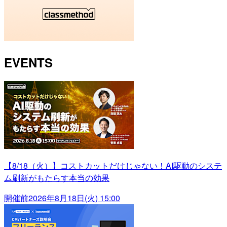
EVENTS
【8/18（火）】コストカットだけじゃない！AI駆動のシステ
ム刷新がもたらす本当の効果
開催前
2026年8月18日(火) 15:00