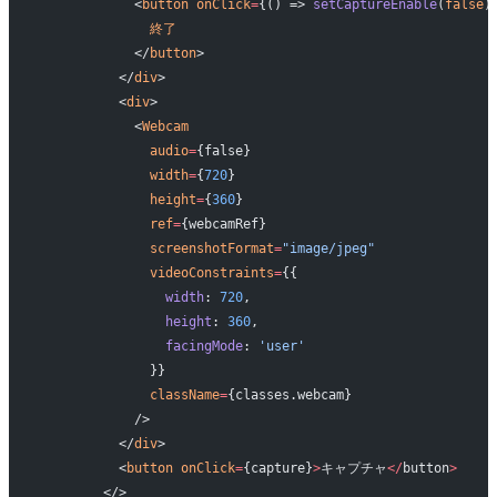
            <
button
 onClick
=
{() => 
setCaptureEnable
(
false
)
              終了
            </
button
>
          </
div
>
          <
div
>
            <
Webcam
              audio
=
{false}
              width
=
{
720
}
              height
=
{
360
}
              ref
=
{webcamRef}
              screenshotFormat
=
"image/jpeg"
              videoConstraints
=
{{
                width
: 
720
,
                height
: 
360
,
                facingMode
: 
'user'
              }}
              className
=
{classes.webcam}
            />
          </
div
>
          <
button
 onClick
=
{capture}
>
キャプチャ
</
button
>
        </>