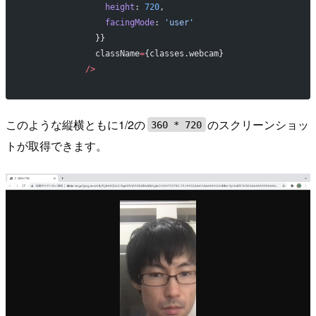
                height
: 
720
,
                facingMode
: 
'user'
              }}
              className
=
{classes.webcam}
            />
このような縦横ともに1/2の
のスクリーンショッ
360 * 720
トが取得できます。