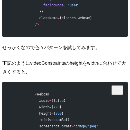
                facingMode
: 
'user'
              }}
              className
=
{classes.webcam}
            />
せっかくなので色々パターンを試してみます。
下記のようにvideoConstraintsのheightをwidthに合わせて大
きくすると、
            <
Webcam
              audio
=
{false}
              width
=
{
720
}
              height
=
{
360
}
              ref
=
{webcamRef}
              screenshotFormat
=
"image/jpeg"