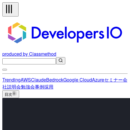
produced by Classmethod
Trending
AWS
Claude
Bedrock
Google Cloud
Azure
セミナー
会
社説明会
勉強会
事例
採用
目次