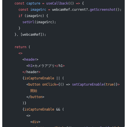
  const
 capture
 =
 useCallback
(() 
=>
 {
    const
 imageSrc
 =
 webcamRef.current?.
getScreenshot
();
    if
 (imageSrc) {
      setUrl
(imageSrc);
    }
  }, [webcamRef]);
  return
 (
    <>
      <
header
>
        <
h1
>カメラアプリ
</
h1
>
      </
header
>
      {
isCaptureEnable
 || (
        <
button
 onClick
=
{() => 
setCaptureEnable
(
true
)}
>
          開始
        </
button
>
      )}
      {
isCaptureEnable
 && (
        <>
          <
div
>