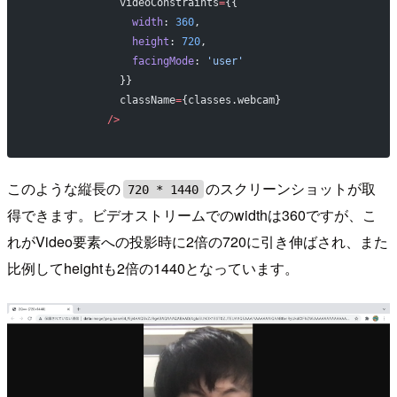
              videoConstraints
=
{{
                width
: 
360
,
                height
: 
720
,
                facingMode
: 
'user'
              }}
              className
=
{classes.webcam}
            />
このような縦長の
のスクリーンショットが取
720 * 1440
得できます。ビデオストリームでのwidthは360ですが、こ
れがVideo要素への投影時に2倍の720に引き伸ばされ、また
比例してheightも2倍の1440となっています。