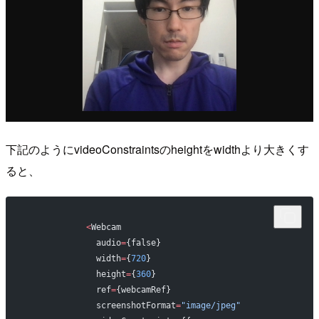
下記のようにvideoConstraintsのheightをwidthより大きくす
ると、
            <
Webcam
              audio
=
{false}
              width
=
{
720
}
              height
=
{
360
}
              ref
=
{webcamRef}
              screenshotFormat
=
"image/jpeg"