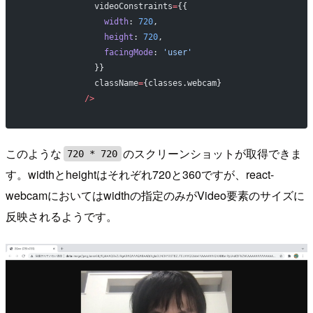
              videoConstraints
=
{{
                width
: 
720
,
                height
: 
720
,
                facingMode
: 
'user'
              }}
              className
=
{classes.webcam}
            />
このような
のスクリーンショットが取得できま
720 * 720
す。widthとheightはそれぞれ720と360ですが、react-
webcamにおいてはwidthの指定のみがVideo要素のサイズに
反映されるようです。