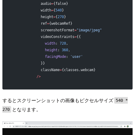
              audio
=
{false}
              width
=
{
540
}
              height
=
{
270
}
              ref
=
{webcamRef}
              screenshotFormat
=
"image/jpeg"
              videoConstraints
=
{{
                width
: 
720
,
                height
: 
360
,
                facingMode
: 
'user'
              }}
              className
=
{classes.webcam}
            />
するとスクリーンショットの画像もピクセルサイズ
540 *
となります。
270