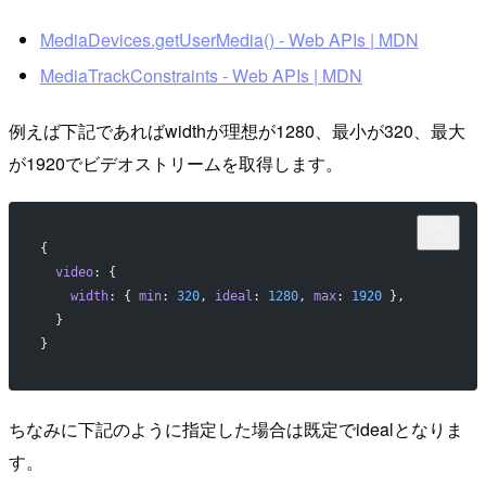
MediaDevices.getUserMedia() - Web APIs | MDN
MediaTrackConstraints - Web APIs | MDN
例えば下記であればwidthが理想が1280、最小が320、最大
が1920でビデオストリームを取得します。
{
  video
: {
    width
: { 
min
: 
320
, 
ideal
: 
1280
, 
max
: 
1920
 },
  }
}
ちなみに下記のように指定した場合は既定でidealとなりま
す。