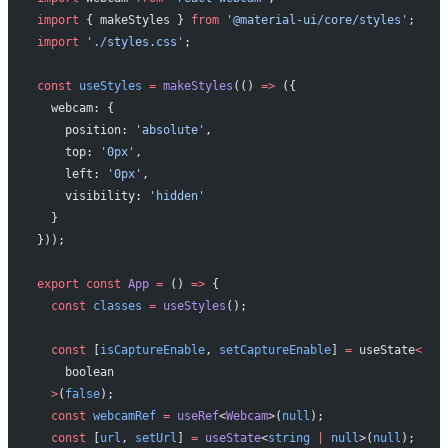
import
 { makeStyles } 
from
 '@material-ui/core/styles'
;
import
 './styles.css'
;
const
 useStyles
 =
 makeStyles
(() 
=>
 ({
  webcam: {
    position: 
'absolute'
,
    top: 
'0px'
,
    left: 
'0px'
,
    visibility: 
'hidden'
  }
}));
export
 const
 App
 =
 () 
=>
 {
  const
 classes
 =
 useStyles
();
  const
 [
isCaptureEnable
, 
setCaptureEnable
] 
=
 useState
<
    boolean
  >
(
false
);
  const
 webcamRef
 =
 useRef
<
Webcam
>(
null
);
  const
 [
url
, 
setUrl
] 
=
 useState
<
string
 |
 null
>(
null
);