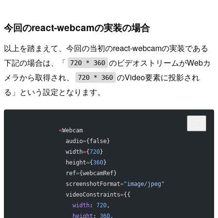
今回のreact-webcamの実装の場合
以上を踏まえて、今回の当初のreact-webcamの実装である
下記の場合は、「
のビデオストリームがWebカ
720 * 360
メラから取得され、
のVideo要素に投影され
720 * 360
る」という設定となります。
            <
Webcam
              audio
=
{false}
              width
=
{
720
}
              height
=
{
360
}
              ref
=
{webcamRef}
              screenshotFormat
=
"image/jpeg"
              videoConstraints
=
{{
                width
: 
720
,
                height
: 
360
,