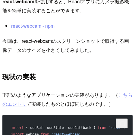
react-webcam
を使用すると、Reactアプリにカメラ撮影機
能を簡単に実装することができます。
react-webcam - npm
今回は、react-webcamのスクリーンショットで取得する画
像データのサイズを小さくしてみました。
現状の実装
下記のようなアプリケーションの実装があります。（
こちら
のエントリ
で実装したものとほぼ同じものです。）
import
 { useRef, useState, useCallback } 
from
 'react'
;
import
 Webcam 
from
 'react-webcam'
;