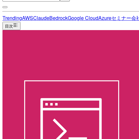
Trending
AWS
Claude
Bedrock
Google Cloud
Azure
セミナー
会
目次