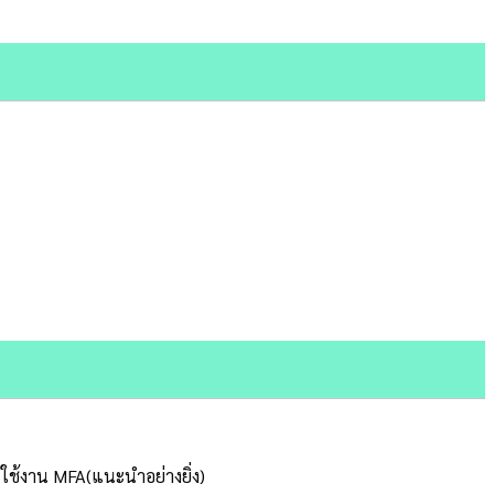
รใช้งาน MFA(แนะนำอย่างยิ่ง)