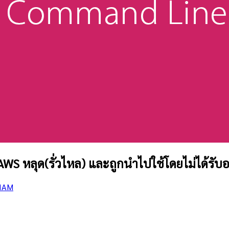
น AWS หลุด(รั่วไหล) และถูกนำไปใช้โดยไม่ได้รั
IAM