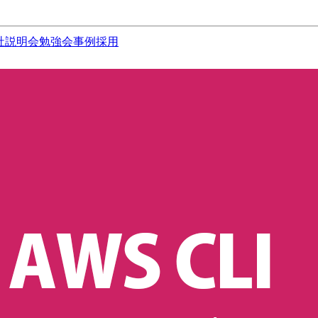
社説明会
勉強会
事例
採用