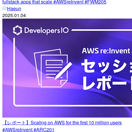
fullstack apps that scale #AWSreInvent #FWM205
Haeun
2025.01.04
【レポート】Scaling on AWS for the first 10 million users
#AWSreInvent #ARC201