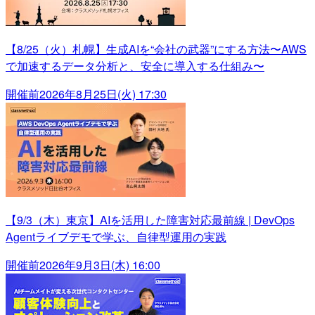
【8/25（火）札幌】生成AIを“会社の武器”にする方法〜AWS
で加速するデータ分析と、安全に導入する仕組み〜
開催前
2026年8月25日(火) 17:30
【9/3（木）東京】AIを活用した障害対応最前線 | DevOps
Agentライブデモで学ぶ、自律型運用の実践
開催前
2026年9月3日(木) 16:00