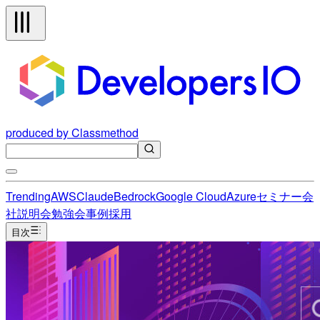
produced by Classmethod
Trending
AWS
Claude
Bedrock
Google Cloud
Azure
セミナー
会
社説明会
勉強会
事例
採用
目次