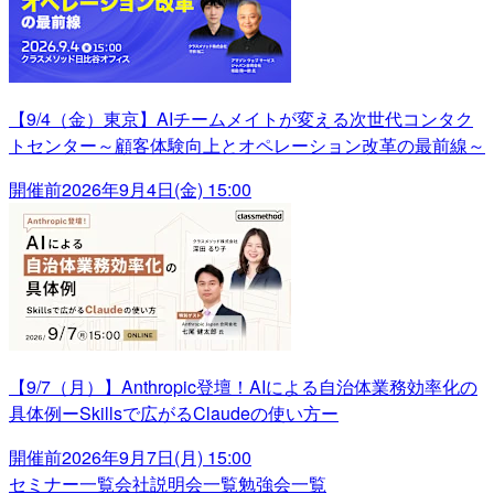
【9/4（金）東京】AIチームメイトが変える次世代コンタク
トセンター～顧客体験向上とオペレーション改革の最前線～
開催前
2026年9月4日(金) 15:00
【9/7（月）】Anthropic登壇！AIによる自治体業務効率化の
具体例ーSkillsで広がるClaudeの使い方ー
開催前
2026年9月7日(月) 15:00
セミナー一覧
会社説明会一覧
勉強会一覧