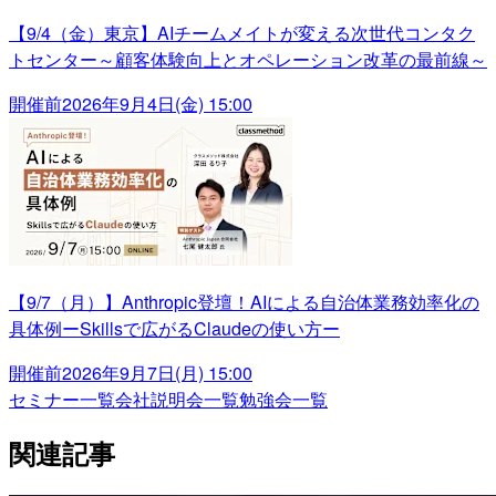
【9/4（金）東京】AIチームメイトが変える次世代コンタク
トセンター～顧客体験向上とオペレーション改革の最前線～
開催前
2026年9月4日(金) 15:00
【9/7（月）】Anthropic登壇！AIによる自治体業務効率化の
具体例ーSkillsで広がるClaudeの使い方ー
開催前
2026年9月7日(月) 15:00
セミナー一覧
会社説明会一覧
勉強会一覧
関連記事