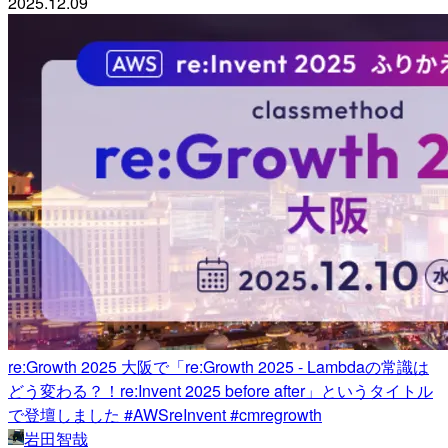
2025.12.09
re:Growth 2025 大阪で「re:Growth 2025 - Lambdaの常識は
どう変わる？！re:Invent 2025 before after」というタイトル
で登壇しました #AWSreInvent #cmregrowth
岩田智哉