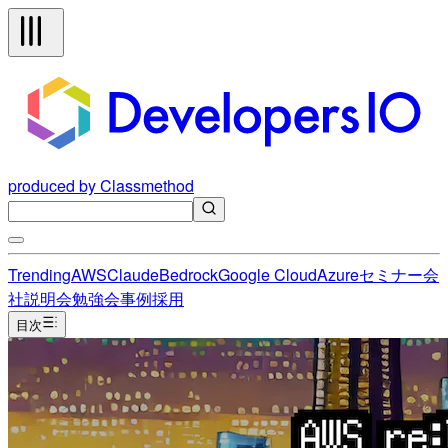
produced by Classmethod
Trending
AWS
Claude
Bedrock
Google Cloud
Azure
セミナー
会
社説明会
勉強会
事例
採用
目次