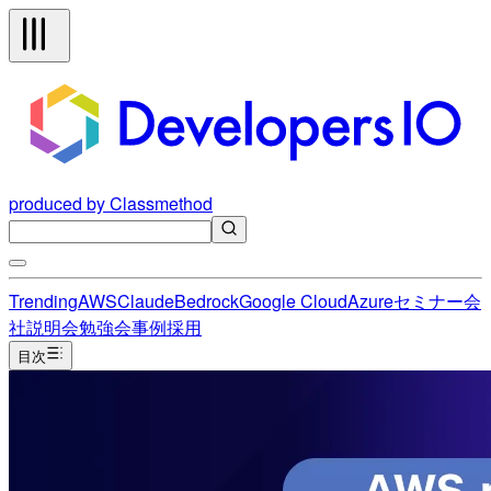
produced by Classmethod
Trending
AWS
Claude
Bedrock
Google Cloud
Azure
セミナー
会
社説明会
勉強会
事例
採用
目次