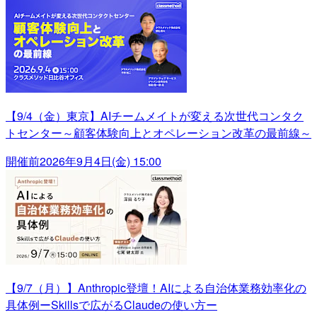
【9/4（金）東京】AIチームメイトが変える次世代コンタク
トセンター～顧客体験向上とオペレーション改革の最前線～
開催前
2026年9月4日(金) 15:00
【9/7（月）】Anthropic登壇！AIによる自治体業務効率化の
具体例ーSkillsで広がるClaudeの使い方ー