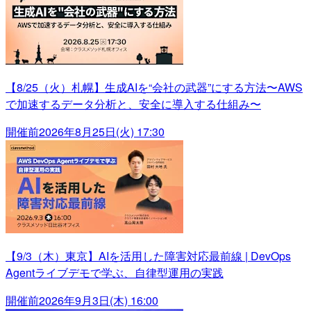
【8/25（火）札幌】生成AIを“会社の武器”にする方法〜AWS
で加速するデータ分析と、安全に導入する仕組み〜
開催前
2026年8月25日(火) 17:30
【9/3（木）東京】AIを活用した障害対応最前線 | DevOps
Agentライブデモで学ぶ、自律型運用の実践
開催前
2026年9月3日(木) 16:00