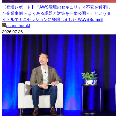
【登壇レポート】「AWS環境のセキュリティ不安を解消し
た企業事例 ～よくある課題と対策を一挙公開～」というタ
イトルでミニセッションに登壇しました #AWSSummit
asano haruki
2026.07.26