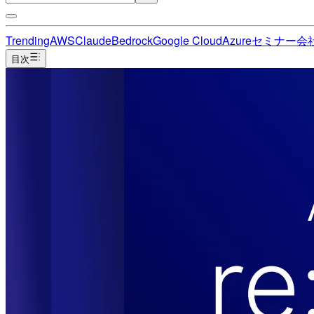
Trending
AWS
Claude
Bedrock
Google Cloud
Azure
セミナー
会
目次