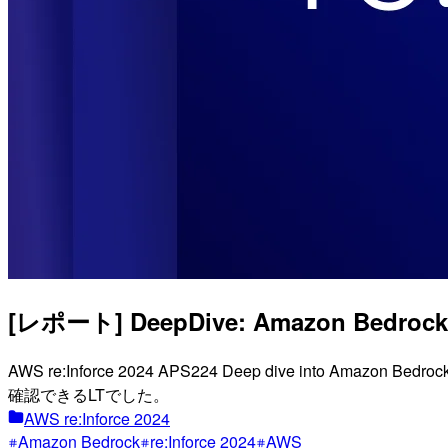
[レポート] DeepDive: Amazon Bed
AWS re:Inforce 2024 APS224 Deep dive into A
確認できるLTでした。
AWS re:Inforce 2024
Amazon Bedrock
re:Inforce 2024
AWS