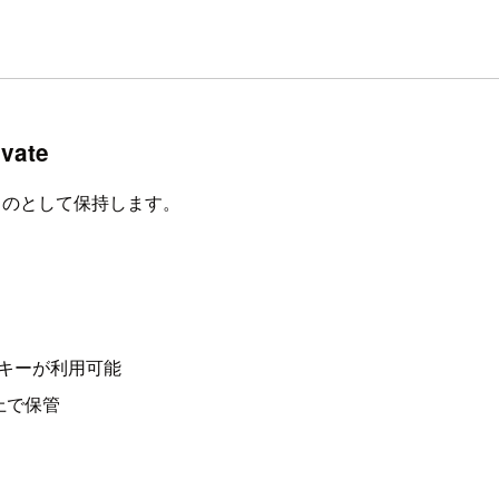
vate
なものとして保持します。
理キーが利用可能
た上で保管