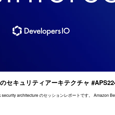
rockのセキュリティアーキテクチャ #APS224 #
mazon Bedrock security architecture のセッションレポー