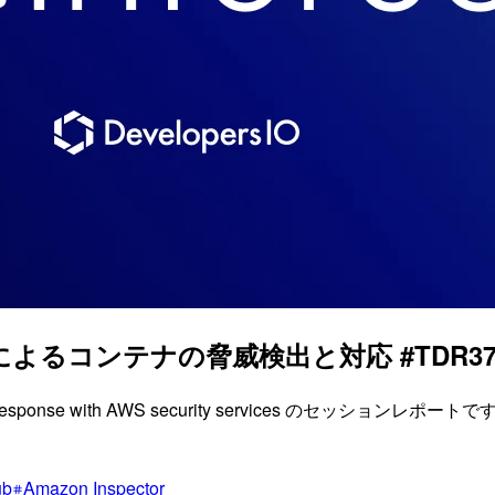
コンテナの脅威検出と対応 #TDR372 #A
detection and response with AWS security servi
ub
Amazon Inspector