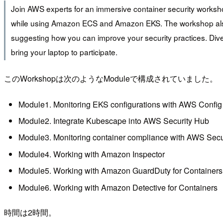
Join AWS experts for an immersive container security worksh
while using Amazon ECS and Amazon EKS. The workshop also de
suggesting how you can improve your security practices. Div
bring your laptop to participate.
このWorkshopは次のようなModuleで構成されていました。
Module1. Monitoring EKS configurations with AWS Config
Module2. Integrate Kubescape into AWS Security Hub
Module3. Monitoring container compliance with AWS Secu
Module4. Working with Amazon Inspector
Module5. Working with Amazon GuardDuty for Containers
Module6. Working with Amazon Detective for Containers
時間は2時間。