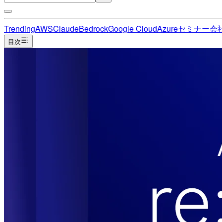
Trending
AWS
Claude
Bedrock
Google Cloud
Azure
セミナー
会
目次