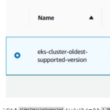
このとき
というパラメータを
oldestVersionSupported
1.2