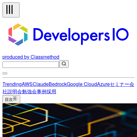
produced by Classmethod
Trending
AWS
Claude
Bedrock
Google Cloud
Azure
セミナー
会
社説明会
勉強会
事例
採用
目次