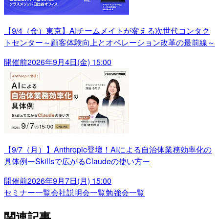
【9/4（金）東京】AIチームメイトが変える次世代コンタク
トセンター～顧客体験向上とオペレーション改革の最前線～
開催前
2026年9月4日(金) 15:00
【9/7（月）】Anthropic登壇！AIによる自治体業務効率化の
具体例ーSkillsで広がるClaudeの使い方ー
開催前
2026年9月7日(月) 15:00
セミナー一覧
会社説明会一覧
勉強会一覧
関連記事