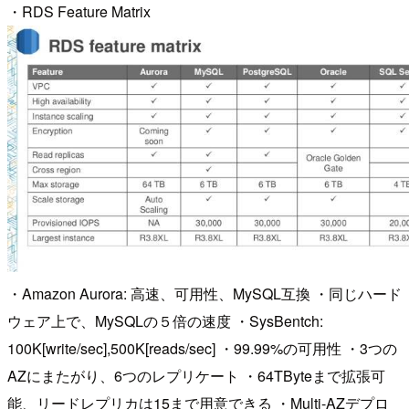
・RDS Feature Matrix
・Amazon Aurora: 高速、可用性、MySQL互換 ・同じハード
ウェア上で、MySQLの５倍の速度 ・SysBentch:
100K[write/sec],500K[reads/sec] ・99.99%の可用性 ・3つの
AZにまたがり、6つのレプリケート ・64TByteまで拡張可
能、リードレプリカは15まで用意できる ・Multi-AZデプロ