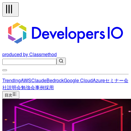
produced by Classmethod
Trending
AWS
Claude
Bedrock
Google Cloud
Azure
セミナー
会
社説明会
勉強会
事例
採用
目次