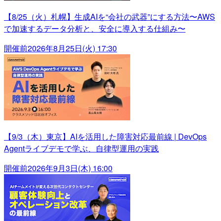
【8/25（火）札幌】生成AIを“会社の武器”にする方法〜AWS
で加速するデータ分析と、安全に導入する仕組み〜
開催前
2026年8月25日(火) 17:30
【9/3（木）東京】AIを活用した障害対応最前線 | DevOps
Agentライブデモで学ぶ、自律型運用の実践
開催前
2026年9月3日(木) 16:00