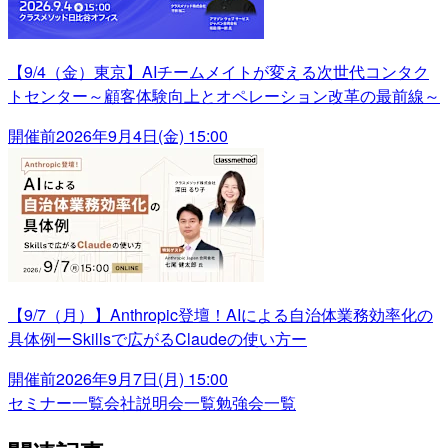
【9/4（金）東京】AIチームメイトが変える次世代コンタク
トセンター～顧客体験向上とオペレーション改革の最前線～
開催前
2026年9月4日(金) 15:00
【9/7（月）】Anthropic登壇！AIによる自治体業務効率化の
具体例ーSkillsで広がるClaudeの使い方ー
開催前
2026年9月7日(月) 15:00
セミナー一覧
会社説明会一覧
勉強会一覧