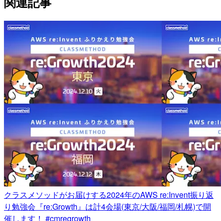
関連記事
クラスメソッドがお届けする2024年のAWS re:Invent振り返
り勉強会『re:Growth』は計4会場(東京/大阪/福岡/札幌)で開
催します！ #cmregrowth