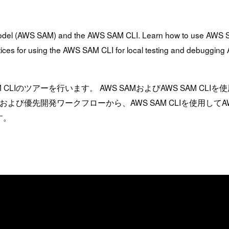
n Model (AWS SAM) and the AWS SAM CLI. Learn how to use AWS S
ctices for using the AWS SAM CLI for local testing and debuggi
SAM）とAWS SAM CLIのツアーを行います。 AWS SAMおよびAW
先開発ワークフローから、AWS SAM CLIを使用してAWS Lam
す。