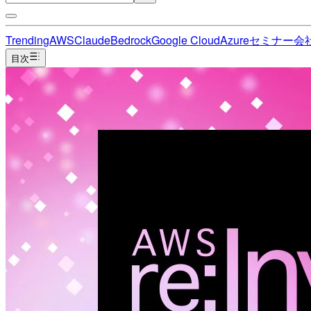
Trending
AWS
Claude
Bedrock
Google Cloud
Azure
セミナー
会
目次