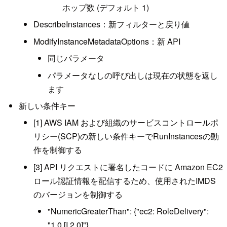
ホップ数 (デフォルト 1)
DescribeInstances：新フィルターと戻り値
ModifyInstanceMetadataOptions：新 API
同じパラメータ
パラメータなしの呼び出しは現在の状態を返し
ます
新しい条件キー
[1] AWS IAM および組織のサービスコントロールポ
リシー(SCP)の新しい条件キーでRunInstancesの動
作を制御する
[3] API リクエストに署名したコードに Amazon EC2
ロール認証情報を配信するため、使用されたIMDS
のバージョンを制御する
"NumericGreaterThan": {"ec2: RoleDelivery":
"1.0 [I 2.0]"}