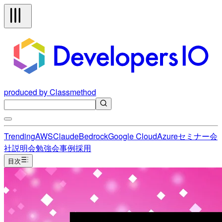
produced by Classmethod
Trending
AWS
Claude
Bedrock
Google Cloud
Azure
セミナー
会
社説明会
勉強会
事例
採用
目次