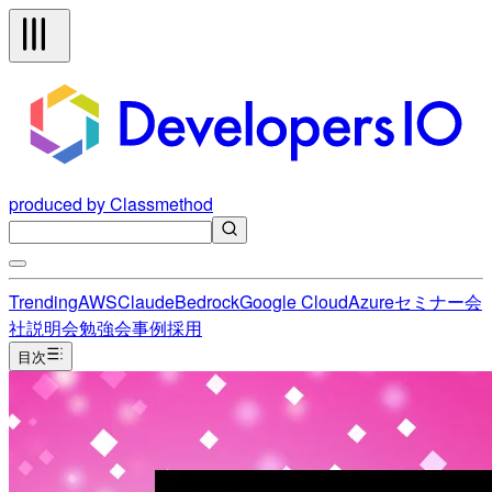
produced by Classmethod
Trending
AWS
Claude
Bedrock
Google Cloud
Azure
セミナー
会
社説明会
勉強会
事例
採用
目次