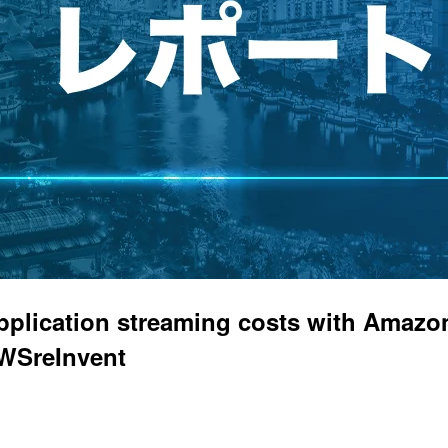
ation streaming costs with Amaz
SreInvent