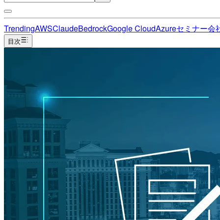
Trending
AWS
Claude
Bedrock
Google Cloud
Azure
セミナー
会
目次