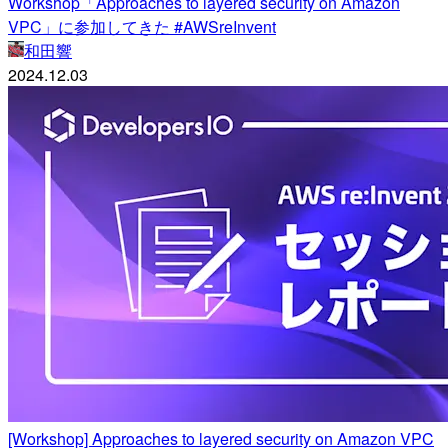
Workshop「Approaches to layered security on Amazon
VPC」に参加してきた #AWSreInvent
和田響
2024.12.03
[Workshop] Approaches to layered security on Amazon VPC