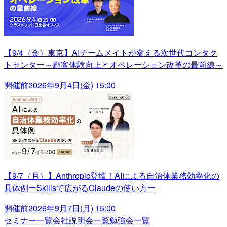
【9/4（金）東京】AIチームメイトが変える次世代コンタク
トセンター～顧客体験向上とオペレーション改革の最前線～
開催前
2026年9月4日(金) 15:00
【9/7（月）】Anthropic登壇！AIによる自治体業務効率化の
具体例ーSkillsで広がるClaudeの使い方ー
開催前
2026年9月7日(月) 15:00
セミナー一覧
会社説明会一覧
勉強会一覧