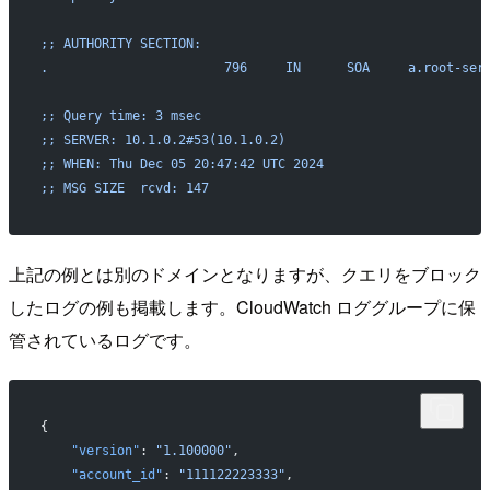
;; AUTHORITY SECTION:
.                       796     IN      SOA     a.root-ser
;; Query time: 3 msec
;; SERVER: 10.1.0.2#53(10.1.0.2)
;; WHEN: Thu Dec 05 20:47:42 UTC 2024
;; MSG SIZE  rcvd: 147
上記の例とは別のドメインとなりますが、クエリをブロック
したログの例も掲載します。CloudWatch ロググループに保
管されているログです。
{
    "version"
: 
"1.100000"
,
    "account_id"
: 
"111122223333"
,