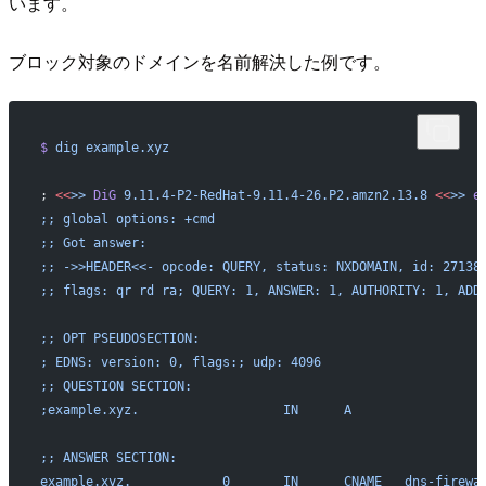
います。
ブロック対象のドメインを名前解決した例です。
$
 dig
 example.xyz
; 
<<
>>
 DiG
 9.11.4-P2-RedHat-9.11.4-26.P2.amzn2.13.8
 <<
>>
 e
;; global options: +cmd
;; Got answer:
;; ->>HEADER<<- opcode: QUERY, status: NXDOMAIN, id: 27138
;; flags: qr rd ra; QUERY: 1, ANSWER: 1, AUTHORITY: 1, ADD
;; OPT PSEUDOSECTION:
; EDNS: version: 0, flags:; udp: 4096
;; QUESTION SECTION:
;example.xyz.                   IN      A
;; ANSWER SECTION:
example.xyz.            0       IN      CNAME   dns-firewa