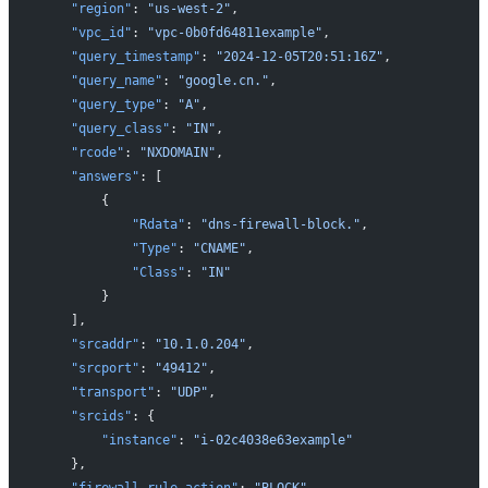
    "region"
: 
"us-west-2"
,
    "vpc_id"
: 
"vpc-0b0fd64811example"
,
    "query_timestamp"
: 
"2024-12-05T20:51:16Z"
,
    "query_name"
: 
"google.cn."
,
    "query_type"
: 
"A"
,
    "query_class"
: 
"IN"
,
    "rcode"
: 
"NXDOMAIN"
,
    "answers"
: [
        {
            "Rdata"
: 
"dns-firewall-block."
,
            "Type"
: 
"CNAME"
,
            "Class"
: 
"IN"
        }
    ],
    "srcaddr"
: 
"10.1.0.204"
,
    "srcport"
: 
"49412"
,
    "transport"
: 
"UDP"
,
    "srcids"
: {
        "instance"
: 
"i-02c4038e63example"
    },
    "firewall_rule_action"
: 
"BLOCK"
,