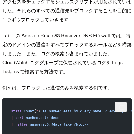
アクセスをチェックするシェルスクリプトが用意されていま
した。それらのすべての通信先をブロックすることを目的に
1 つずつブロックしていきます。
Lab 1 の Amazon Route 53 Resolver DNS Firewall では、特
定のドメインの通信をすべてブロックするルールなどを構築
しました。また、ログの検索も含まれていました。
CloudWatch ロググループに保管されているログを Logs
Insights で検索する方法です。
例えば、ブロックした通信のみを検索する例です。
stats
 count
(
*
) 
as
 numRequests
 by
 query_name,
 query_type,
 r
|
 sort
 numRequests
 desc
|
 filter
 answers.0.Rdata
 like
 /block/