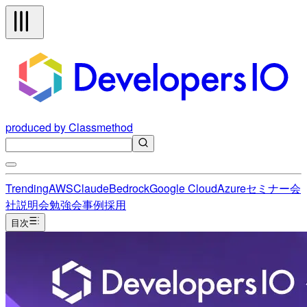
produced by Classmethod
Trending
AWS
Claude
Bedrock
Google Cloud
Azure
セミナー
会
社説明会
勉強会
事例
採用
目次