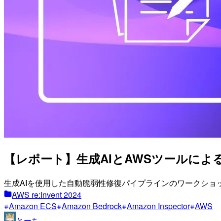
【レポート】生成AIとAWSツールによる自動脆
生成AIを使用した自動脆弱性修復パイプラインのワークショ
AWS re:Invent 2024
Amazon ECS
Amazon Bedrock
Amazon Inspector
AWS
とーち