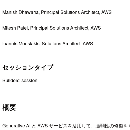
Manish Dhawaria, Principal Solutions Architect, AWS
Mitesh Patel, Principal Solutions Architect, AWS
Ioannis Moustakis, Solutions Architect, AWS
セッションタイプ
Builders' session
概要
Generative AI と AWS サービスを活用して、脆