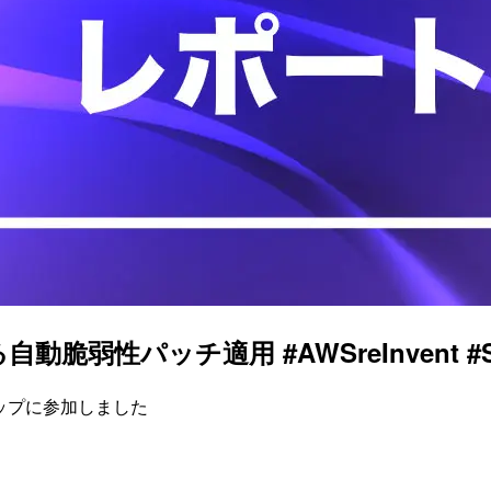
弱性パッチ適用 #AWSreInvent #S
ップに参加しました