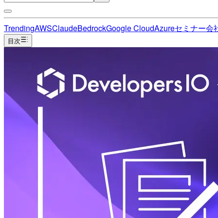
Trending
AWS
Claude
Bedrock
Google Cloud
Azure
セミナー
会
目次