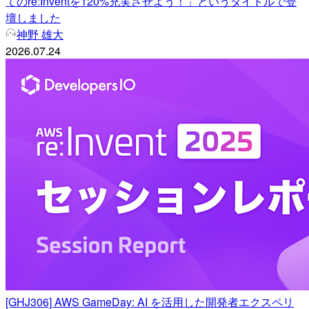
てのre:Inventを120%充実させよう！」というタイトルで登
壇しました
神野 雄大
2026.07.24
[GHJ306] AWS GameDay: AI を活用した開発者エクスペリ