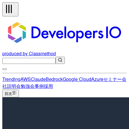
produced by Classmethod
Trending
AWS
Claude
Bedrock
Google Cloud
Azure
セミナー
会
社説明会
勉強会
事例
採用
目次