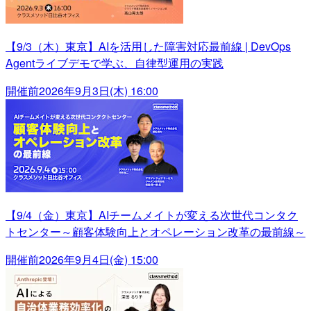
【9/3（木）東京】AIを活用した障害対応最前線 | DevOps
Agentライブデモで学ぶ、自律型運用の実践
開催前
2026年9月3日(木) 16:00
【9/4（金）東京】AIチームメイトが変える次世代コンタク
トセンター～顧客体験向上とオペレーション改革の最前線～
開催前
2026年9月4日(金) 15:00